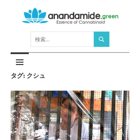
コ
ン
テ
Essence
ン
anandamide.green
検
of
ツ
検
索:
Cannabinoid
へ
索
ス
キ
タグ:
クシュ
ッ
プ