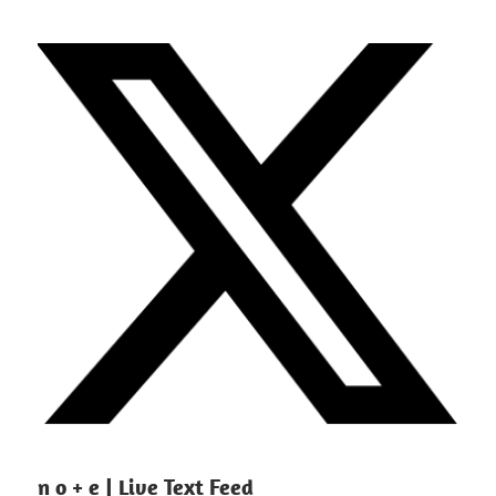
n o + e | Live Text Feed