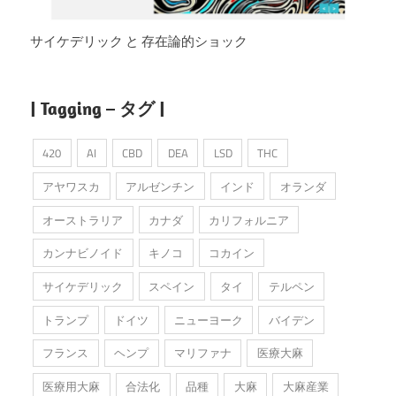
サイケデリック と 存在論的ショック
| Tagging – タグ |
420
AI
CBD
DEA
LSD
THC
アヤワスカ
アルゼンチン
インド
オランダ
オーストラリア
カナダ
カリフォルニア
カンナビノイド
キノコ
コカイン
サイケデリック
スペイン
タイ
テルペン
トランプ
ドイツ
ニューヨーク
バイデン
フランス
ヘンプ
マリファナ
医療大麻
医療用大麻
合法化
品種
大麻
大麻産業