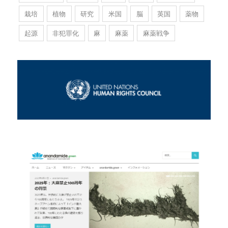
栽培
植物
研究
米国
脳
英国
薬物
起源
非犯罪化
麻
麻薬
麻薬戦争