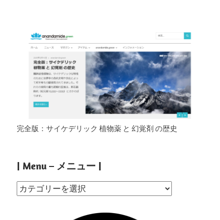
完全版：サイケデリック 植物薬 と 幻覚剤 の歴史
| Menu – メニュー |
|
Menu
–