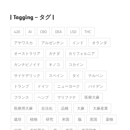
| Tagging – タグ |
420
AI
CBD
DEA
LSD
THC
アヤワスカ
アルゼンチン
インド
オランダ
オーストラリア
カナダ
カリフォルニア
カンナビノイド
キノコ
コカイン
サイケデリック
スペイン
タイ
テルペン
トランプ
ドイツ
ニューヨーク
バイデン
フランス
ヘンプ
マリファナ
医療大麻
医療用大麻
合法化
品種
大麻
大麻産業
栽培
植物
研究
米国
脳
英国
薬物