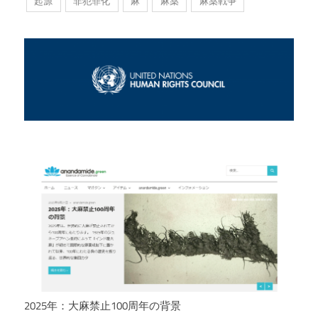
起源
非犯罪化
麻
麻薬
麻薬戦争
2025年：大麻禁止100周年の背景