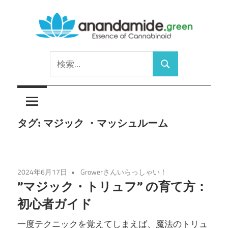
コ
ン
テ
Essence
ン
anandamide.green
検
of
ツ
検
索:
Cannabinoid
へ
索
ス
キ
タグ:
マジック ・マッシュルーム
ッ
プ
2024年6月17日
Growerさんいらっしゃい！
”マジック・トリュフ” の育て方：
初心者ガイド
一度テクニックを覚えてしまえば、魔法のトリュ