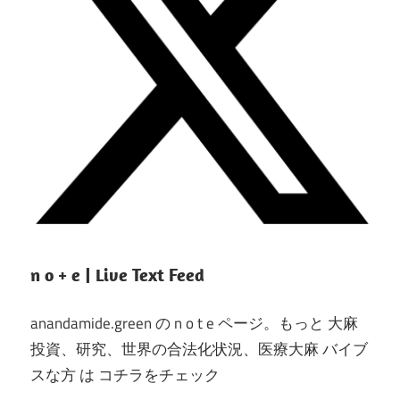
n o + e | Live Text Feed
anandamide.green の n o t e ページ。もっと 大麻
投資、研究、世界の合法化状況、医療大麻 バイブ
スな方 は コチラをチェック