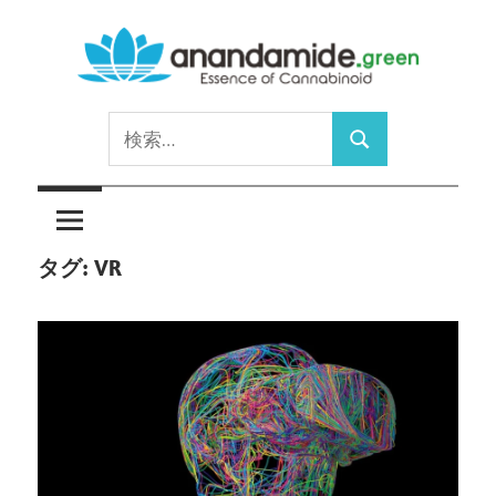
コ
ン
テ
Essence
ン
anandamide.green
検
of
ツ
検
索:
Cannabinoid
へ
索
ス
キ
タグ:
VR
ッ
プ