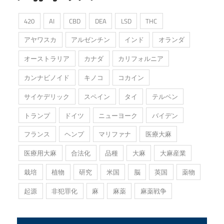
420
AI
CBD
DEA
LSD
THC
アヤワスカ
アルゼンチン
インド
オランダ
オーストラリア
カナダ
カリフォルニア
カンナビノイド
キノコ
コカイン
サイケデリック
スペイン
タイ
テルペン
トランプ
ドイツ
ニューヨーク
バイデン
フランス
ヘンプ
マリファナ
医療大麻
医療用大麻
合法化
品種
大麻
大麻産業
栽培
植物
研究
米国
脳
英国
薬物
起源
非犯罪化
麻
麻薬
麻薬戦争