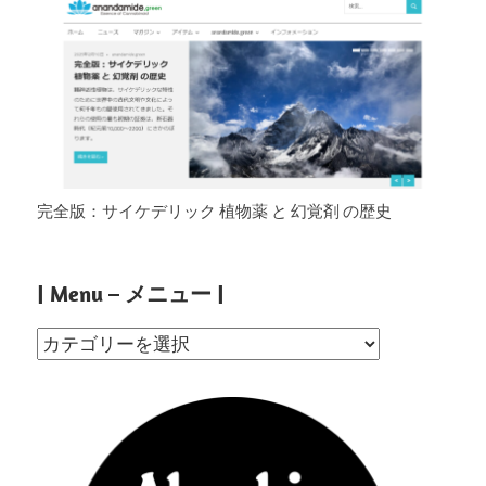
完全版：サイケデリック 植物薬 と 幻覚剤 の歴史
| Menu – メニュー |
|
Menu
–
メ
ニ