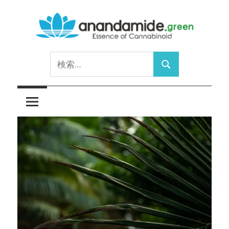
コ
ン
テ
Essence
ン
anandamide.green
検
of
ツ
検
索:
Cannabinoid
へ
索
ス
キ
ッ
プ