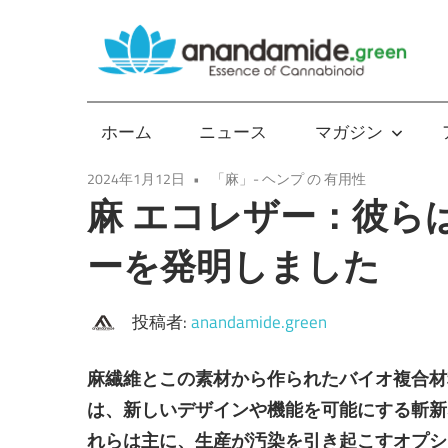
コ
ン
テ
Essence
ン
of
ツ
ホーム
ニュース
マガジン
Cannabinoid
へ
2024年1月12日
「麻」- ヘンプ の 有用性
ス
麻 エコレザー：彼ら
キ
ッ
ーを発明しました
プ
投稿者:
anandamide.green
麻繊維とこの素材から作られたバイオ複合材
は、新しいデザインや機能を可能にする斬新
れらは主に、生産が汚染を引き起こすオプシ