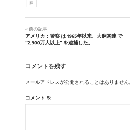
麻
投
前の記事
アメリカ：警察 は 1965年以来、大麻関連 で
稿
”2,900万人以上” を逮捕した。
ナ
ビ
コメントを残す
ゲ
メールアドレスが公開されることはありません
ー
シ
コメント
※
ョ
ン