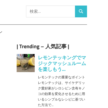
検
検
索:
索
ン
| Trending – 人気記事 |