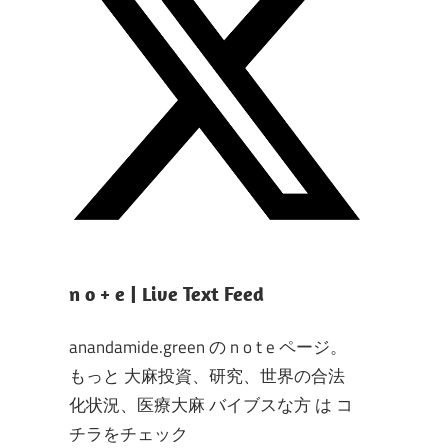
n o + e | Live Text Feed
anandamide.green の n o t e ページ。
もっと 大麻投資、研究、世界の合法
化状況、医療大麻 バイブスな方 は コ
チラをチェック