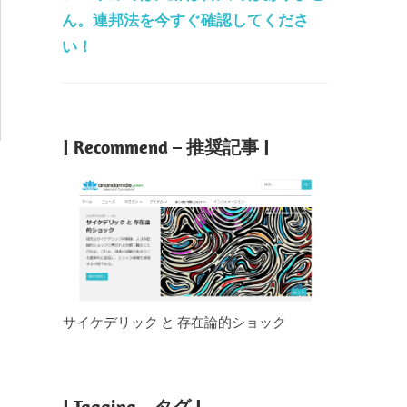
ん。連邦法を今すぐ確認してくださ
い！
| Recommend – 推奨記事 |
サイケデリック と 存在論的ショック
| Tagging – タグ |