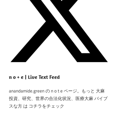
n o + e | Live Text Feed
anandamide.green の n o t e ページ。もっと 大麻
投資、研究、世界の合法化状況、医療大麻 バイブ
スな方 は コチラをチェック