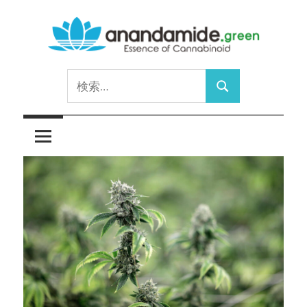
コ
ン
テ
Essence
ン
anandamide.green
検
of
ツ
検
索:
Cannabinoid
へ
索
ス
キ
ッ
プ