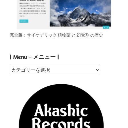
完全版：サイケデリック 植物薬 と 幻覚剤 の歴史
| Menu – メニュー |
|
Menu
–
メ
ニ
ュ
ー
|