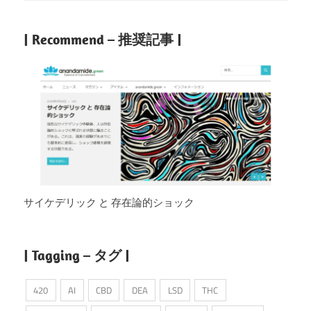
| Recommend – 推奨記事 |
サイケデリック と 存在論的ショック
| Tagging – タグ |
420
AI
CBD
DEA
LSD
THC