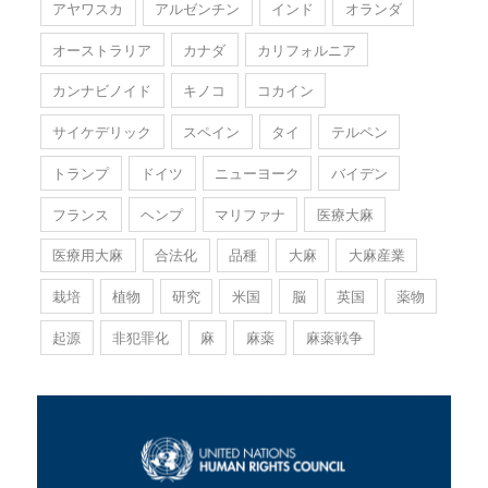
アヤワスカ
アルゼンチン
インド
オランダ
オーストラリア
カナダ
カリフォルニア
カンナビノイド
キノコ
コカイン
サイケデリック
スペイン
タイ
テルペン
トランプ
ドイツ
ニューヨーク
バイデン
フランス
ヘンプ
マリファナ
医療大麻
医療用大麻
合法化
品種
大麻
大麻産業
栽培
植物
研究
米国
脳
英国
薬物
起源
非犯罪化
麻
麻薬
麻薬戦争