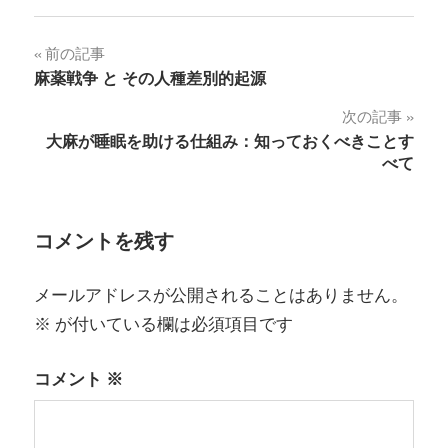
投
前の記事
麻薬戦争 と その人種差別的起源
稿
次の記事
ナ
大麻が睡眠を助ける仕組み：知っておくべきことす
べて
ビ
ゲ
コメントを残す
ー
シ
メールアドレスが公開されることはありません。
ョ
※
が付いている欄は必須項目です
ン
コメント
※