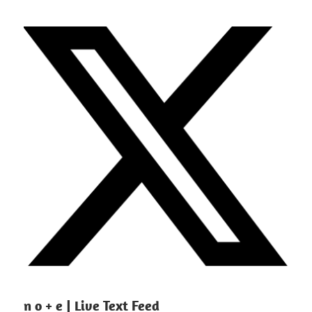
n o + e | Live Text Feed