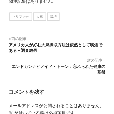
関連記事はありません。
マリファナ
大麻
栽培
投
前の記事
アメリカ人が好む大麻摂取方法は依然として喫煙で
稿
ある – 調査結果
ナ
次の記事
エンドカンナビノイド・トーン：忘れられた健康の
ビ
基盤
ゲ
ー
コメントを残す
シ
メールアドレスが公開されることはありません。
ョ
※
が付いている欄は必須項目です