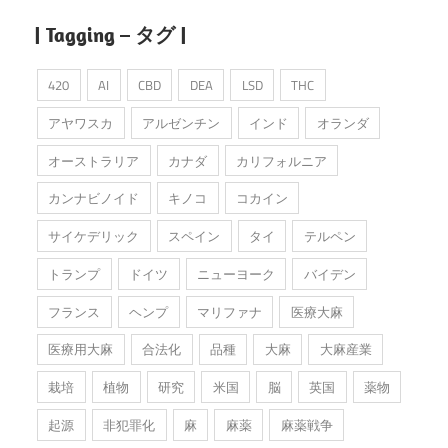
| Tagging – タグ |
420
AI
CBD
DEA
LSD
THC
アヤワスカ
アルゼンチン
インド
オランダ
オーストラリア
カナダ
カリフォルニア
カンナビノイド
キノコ
コカイン
サイケデリック
スペイン
タイ
テルペン
トランプ
ドイツ
ニューヨーク
バイデン
フランス
ヘンプ
マリファナ
医療大麻
医療用大麻
合法化
品種
大麻
大麻産業
栽培
植物
研究
米国
脳
英国
薬物
起源
非犯罪化
麻
麻薬
麻薬戦争