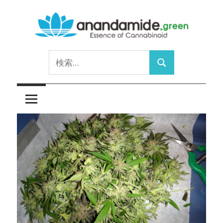
コ
ン
テ
Essence
ン
anandamide.green
検
of
ツ
検
索:
Cannabinoid
へ
索
ス
キ
ッ
プ