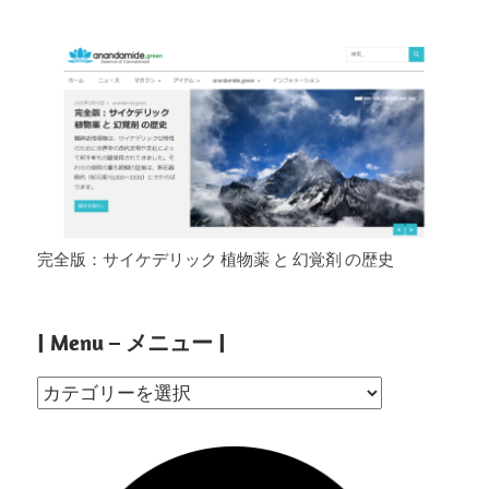
完全版：サイケデリック 植物薬 と 幻覚剤 の歴史
| Menu – メニュー |
|
Menu
–
メ