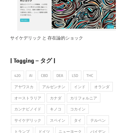
サイケデリック と 存在論的ショック
| Tagging – タグ |
420
AI
CBD
DEA
LSD
THC
アヤワスカ
アルゼンチン
インド
オランダ
オーストラリア
カナダ
カリフォルニア
カンナビノイド
キノコ
コカイン
サイケデリック
スペイン
タイ
テルペン
トランプ
ドイツ
ニューヨーク
バイデン