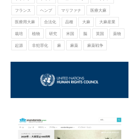
フランス
ヘンプ
マリファナ
医療大麻
医療用大麻
合法化
品種
大麻
大麻産業
栽培
植物
研究
米国
脳
英国
薬物
起源
非犯罪化
麻
麻薬
麻薬戦争