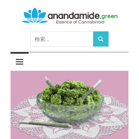
コ
ン
テ
Essence
ン
anandamide.green
検
of
ツ
検
索:
Cannabinoid
へ
索
ス
キ
ッ
プ