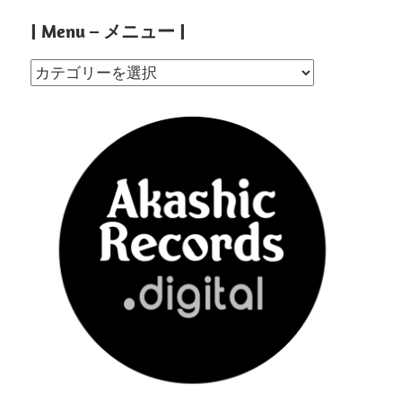
| Menu – メニュー |
|
Menu
–
メ
ニ
ュ
ー
|