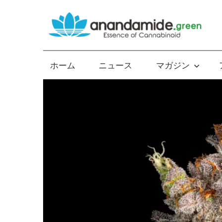
コ
ン
テ
Essence
ン
of
ツ
ホーム
ニュース
マガジン
Cannabinoid
へ
ス
キ
ッ
プ