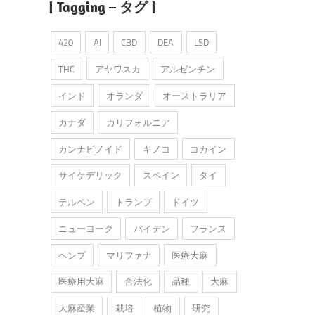
| Tagging – タグ |
420
AI
CBD
DEA
LSD
THC
アヤワスカ
アルゼンチン
インド
オランダ
オーストラリア
カナダ
カリフォルニア
カンナビノイド
キノコ
コカイン
サイケデリック
スペイン
タイ
テルペン
トランプ
ドイツ
ニューヨーク
バイデン
フランス
ヘンプ
マリファナ
医療大麻
医療用大麻
合法化
品種
大麻
大麻産業
栽培
植物
研究