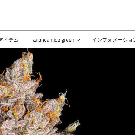
anandamide.green
アイテム
anandamide.green
インフォメーショ