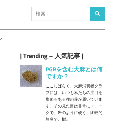
検
検
索:
索
ン
| Trending – 人気記事 |