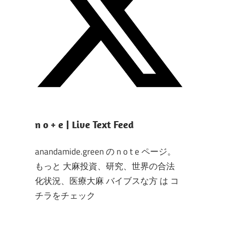
n o + e | Live Text Feed
anandamide.green の n o t e ページ。
もっと 大麻投資、研究、世界の合法
化状況、医療大麻 バイブスな方 は コ
チラをチェック