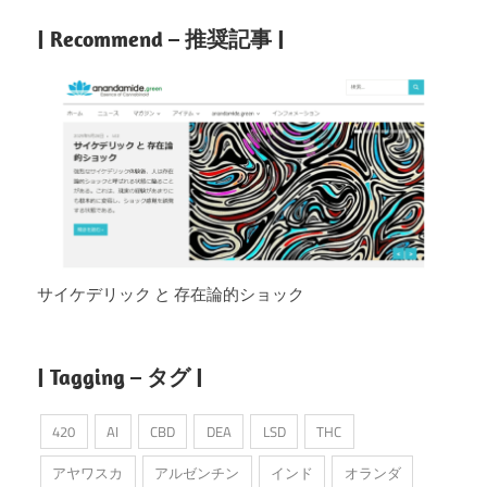
| Recommend – 推奨記事 |
サイケデリック と 存在論的ショック
| Tagging – タグ |
420
AI
CBD
DEA
LSD
THC
アヤワスカ
アルゼンチン
インド
オランダ