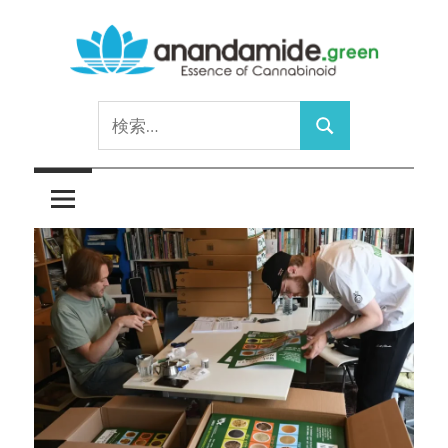
コ
ン
テ
Essence
ン
anandamide.green
検
of
ツ
検
索:
Cannabinoid
へ
索
ス
キ
ッ
プ