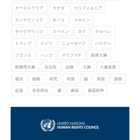
オーストラリア
カナダ
カリフォルニア
カンナビノイド
キノコ
コカイン
サイケデリック
スペイン
タイ
テルペン
トランプ
ドイツ
ニューヨーク
バイデン
フランス
ヘンプ
マリファナ
医療大麻
医療用大麻
合法化
品種
大麻
大麻産業
栽培
植物
研究
米国
脳
英国
薬物
起源
非犯罪化
麻
麻薬
麻薬戦争