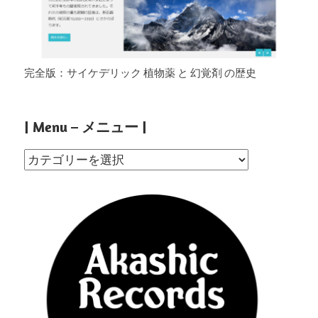
完全版：サイケデリック 植物薬 と 幻覚剤 の歴史
| Menu – メニュー |
|
Menu
–
メ
ニ
ュ
ー
|