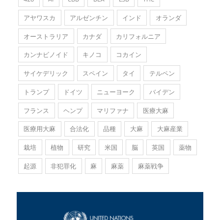
アヤワスカ
アルゼンチン
インド
オランダ
オーストラリア
カナダ
カリフォルニア
カンナビノイド
キノコ
コカイン
サイケデリック
スペイン
タイ
テルペン
トランプ
ドイツ
ニューヨーク
バイデン
フランス
ヘンプ
マリファナ
医療大麻
医療用大麻
合法化
品種
大麻
大麻産業
栽培
植物
研究
米国
脳
英国
薬物
起源
非犯罪化
麻
麻薬
麻薬戦争