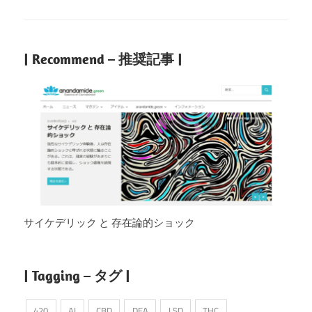
| Recommend – 推奨記事 |
サイケデリック と 存在論的ショック
| Tagging – タグ |
420
AI
CBD
DEA
LSD
THC