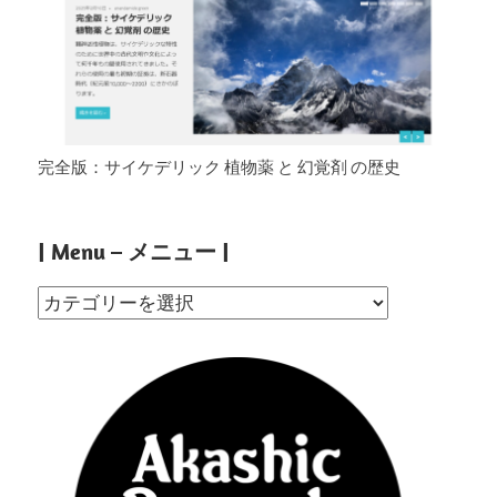
完全版：サイケデリック 植物薬 と 幻覚剤 の歴史
| Menu – メニュー |
|
Menu
–
メ
ニ
ュ
ー