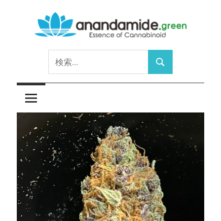
コ
ン
テ
Essence
ン
anandamide.green
検
of
ツ
検
索:
Cannabinoid
へ
索
ス
キ
ッ
プ