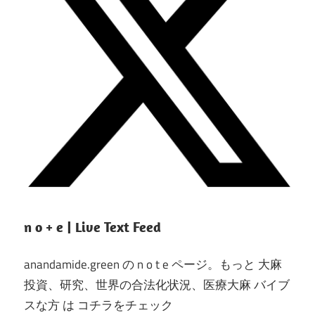
n o + e | Live Text Feed
anandamide.green の n o t e ページ。もっと 大麻
投資、研究、世界の合法化状況、医療大麻 バイブ
スな方 は コチラをチェック