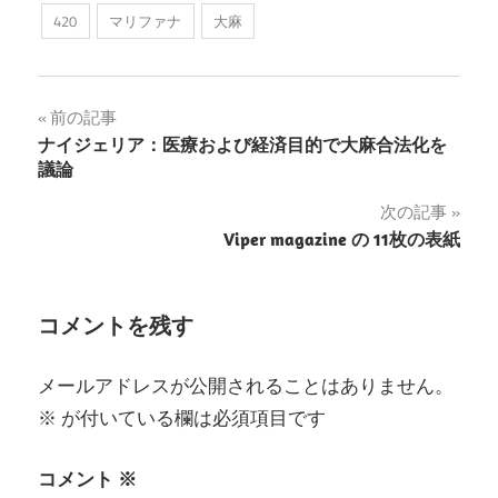
420
マリファナ
大麻
投
前の記事
ナイジェリア：医療および経済目的で大麻合法化を
稿
議論
ナ
次の記事
Viper magazine の 11枚の表紙
ビ
ゲ
コメントを残す
ー
シ
メールアドレスが公開されることはありません。
ョ
※
が付いている欄は必須項目です
ン
コメント
※