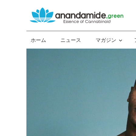
コ
ン
テ
Essence
ン
of
ツ
ホーム
ニュース
マガジン
Cannabinoid
へ
ス
キ
ッ
プ