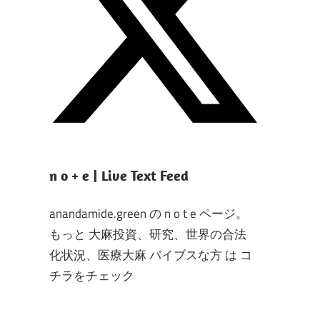
n o + e | Live Text Feed
anandamide.green の n o t e ページ。
もっと 大麻投資、研究、世界の合法
化状況、医療大麻 バイブスな方 は コ
チラをチェック