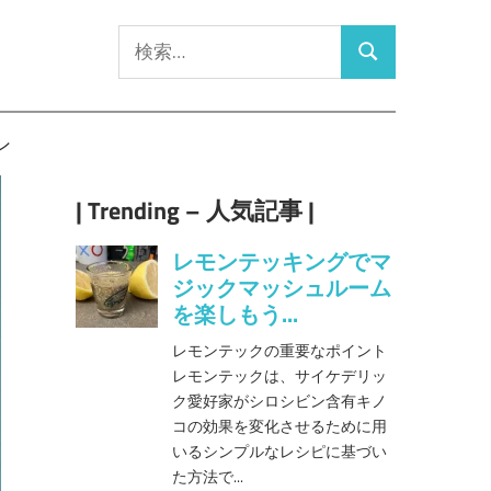
検
検
索:
索
ン
| Trending – 人気記事 |