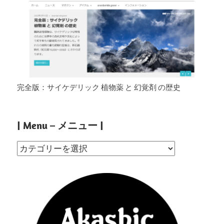
完全版：サイケデリック 植物薬 と 幻覚剤 の歴史
| Menu – メニュー |
|
Menu
–
メ
ニ
ュ