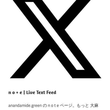
n o + e | Live Text Feed
anandamide.green の n o t e ページ。もっと 大麻