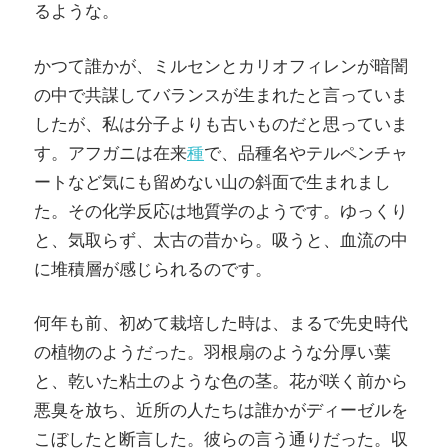
るような。
かつて誰かが、ミルセンとカリオフィレンが暗闇
の中で共謀してバランスが生まれたと言っていま
したが、私は分子よりも古いものだと思っていま
す。アフガニは在来
種
で、品種名やテルペンチャ
ートなど気にも留めない山の斜面で生まれまし
た。その化学反応は地質学のようです。ゆっくり
と、気取らず、太古の昔から。吸うと、血流の中
に堆積層が感じられるのです。
何年も前、初めて栽培した時は、まるで先史時代
の植物のようだった。羽根扇のような分厚い葉
と、乾いた粘土のような色の茎。花が咲く前から
悪臭を放ち、近所の人たちは誰かがディーゼルを
こぼしたと断言した。彼らの言う通りだった。収