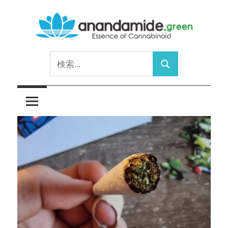
コ
ン
テ
Essence
ン
anandamide.green
検
of
ツ
検
索:
Cannabinoid
へ
索
ス
キ
ッ
プ