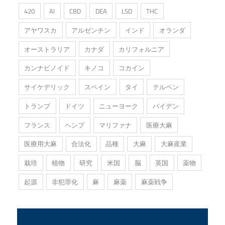
420
AI
CBD
DEA
LSD
THC
アヤワスカ
アルゼンチン
インド
オランダ
オーストラリア
カナダ
カリフォルニア
カンナビノイド
キノコ
コカイン
サイケデリック
スペイン
タイ
テルペン
トランプ
ドイツ
ニューヨーク
バイデン
フランス
ヘンプ
マリファナ
医療大麻
医療用大麻
合法化
品種
大麻
大麻産業
栽培
植物
研究
米国
脳
英国
薬物
起源
非犯罪化
麻
麻薬
麻薬戦争