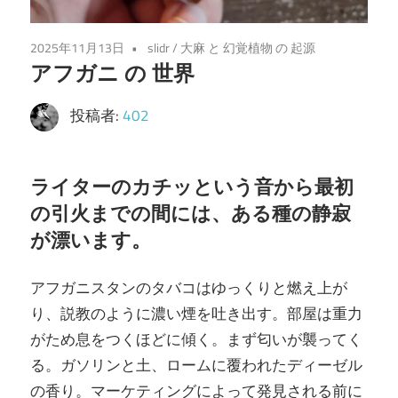
2025年11月13日
slidr
/
大麻 と 幻覚植物 の 起源
アフガニ の 世界
投稿者:
402
ライターのカチッという音から最初
の引火までの間には、ある種の静寂
が漂います。
アフガニスタンのタバコはゆっくりと燃え上が
り、説教のように濃い煙を吐き出す。部屋は重力
がため息をつくほどに傾く。まず匂いが襲ってく
る。ガソリンと土、ロームに覆われたディーゼル
の香り。マーケティングによって発見される前に