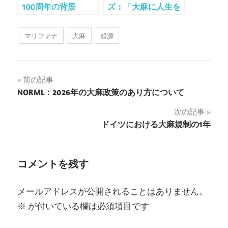
100周年の背景
ズ：「大麻に人生を
捧げた」
マリファナ
大麻
起源
投
前の記事
NORML：2026年の大麻政策のあり方について
稿
次の記事
ナ
ドイツにおける大麻規制の1年
ビ
ゲ
コメントを残す
ー
メールアドレスが公開されることはありません。
シ
※
が付いている欄は必須項目です
ョ