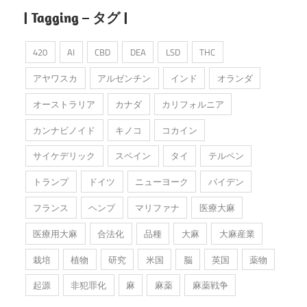
| Tagging – タグ |
420
AI
CBD
DEA
LSD
THC
アヤワスカ
アルゼンチン
インド
オランダ
オーストラリア
カナダ
カリフォルニア
カンナビノイド
キノコ
コカイン
サイケデリック
スペイン
タイ
テルペン
トランプ
ドイツ
ニューヨーク
バイデン
フランス
ヘンプ
マリファナ
医療大麻
医療用大麻
合法化
品種
大麻
大麻産業
栽培
植物
研究
米国
脳
英国
薬物
起源
非犯罪化
麻
麻薬
麻薬戦争