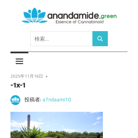
コ
ン
テ
Essence
ン
anandamide.green
検
of
ツ
検
索:
Cannabinoid
へ
索
ス
キ
ッ
2025年11月16日
-1x-1
プ
投稿者:
a7ndaami10