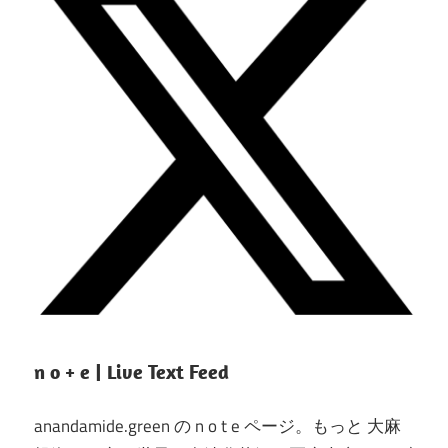
n o + e | Live Text Feed
anandamide.green の n o t e ページ。もっと 大麻