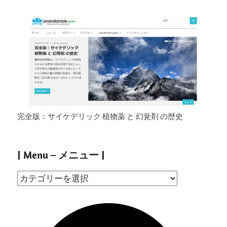
完全版：サイケデリック 植物薬 と 幻覚剤 の歴史
| Menu – メニュー |
|
Menu
–
メ