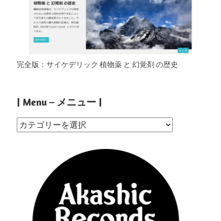
完全版：サイケデリック 植物薬 と 幻覚剤 の歴史
| Menu – メニュー |
|
Menu
–
メ
ニ
ュ
ー