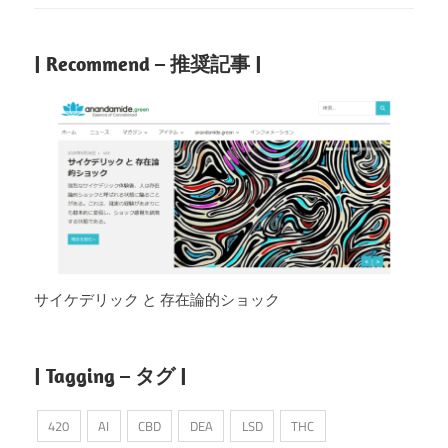
| Recommend – 推奨記事 |
サイケデリック と 存在論的ショック
| Tagging – タグ |
420
AI
CBD
DEA
LSD
THC