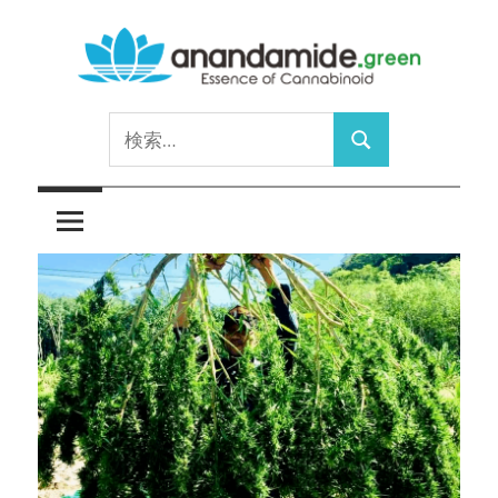
コ
ン
テ
Essence
ン
anandamide.green
検
of
ツ
検
索:
Cannabinoid
へ
索
ス
キ
ッ
プ