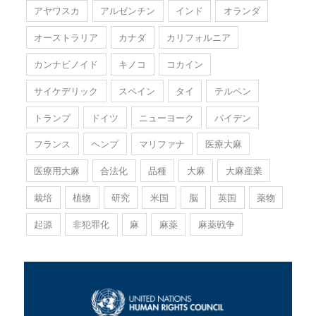
アヤワスカ
アルゼンチン
インド
オランダ
オーストラリア
カナダ
カリフォルニア
カンナビノイド
キノコ
コカイン
サイケデリック
スペイン
タイ
テルペン
トランプ
ドイツ
ニューヨーク
バイデン
フランス
ヘンプ
マリファナ
医療大麻
医療用大麻
合法化
品種
大麻
大麻産業
栽培
植物
研究
米国
脳
英国
薬物
起源
非犯罪化
麻
麻薬
麻薬戦争