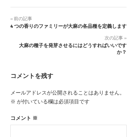
投
前の記事
4 つの香りのファミリーが大麻の各品種を定義します
稿
次の記事
ナ
大麻の種子を発芽させるにはどうすればいいです
か？
ビ
ゲ
コメントを残す
ー
シ
メールアドレスが公開されることはありません。
ョ
※
が付いている欄は必須項目です
ン
コメント
※