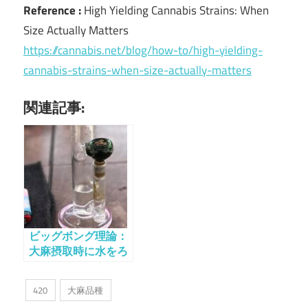
Reference :
High Yielding Cannabis Strains: When
Size Actually Matters
https://cannabis.net/blog/how-to/high-yielding-
cannabis-strains-when-size-actually-matters
関連記事:
ビッグボング理論：
大麻摂取時に水をろ
過すると喫煙がより
安全になるという神
420
大麻品種
話を打ち破る