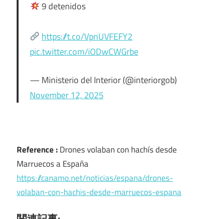
9 detenidos
https://t.co/VpnUVFEFY2
pic.twitter.com/iODwCWGrbe
— Ministerio del Interior (@interiorgob)
November 12, 2025
Reference :
Drones volaban con hachís desde
Marruecos a España
https://canamo.net/noticias/espana/drones-
volaban-con-hachis-desde-marruecos-espana
関連記事: