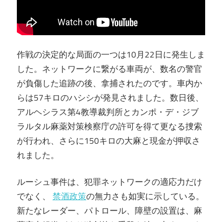
作戦の決定的な局面の一つは10月22日に発生しま
した。ネットワークに繋がる車両が、数名の警官
が負傷した追跡の後、拿捕されたのです。車内か
らは57キロのハシシが発見されました。数日後、
アルヘシラス第4教導裁判所とカンポ・デ・ジブ
ラルタル麻薬対策検察庁の許可を得て更なる捜索
が行われ、さらに150キロの大麻と現金が押収さ
れました。
ルーシュ事件は、犯罪ネットワークの適応力だけ
でなく、
禁酒政策
の無力さも如実に示している。
新たなレーダー、パトロール、障壁の設置は、麻