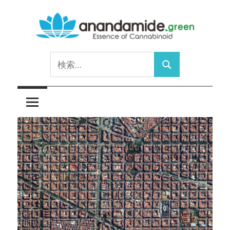
コ
ン
テ
Essence
ン
anandamide.green
検
of
ツ
検
索:
Cannabinoid
へ
索
ス
キ
ッ
プ