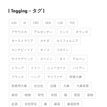
| Tagging – タグ |
420
AI
CBD
DEA
LSD
THC
アヤワスカ
アルゼンチン
インド
オランダ
オーストラリア
カナダ
カリフォルニア
カンナビノイド
キノコ
コカイン
サイケデリック
スペイン
タイ
テルペン
トランプ
ドイツ
ニューヨーク
バイデン
フランス
ヘンプ
マリファナ
医療大麻
医療用大麻
合法化
品種
大麻
大麻産業
栽培
植物
研究
米国
脳
英国
薬物
起源
非犯罪化
麻
麻薬
麻薬戦争