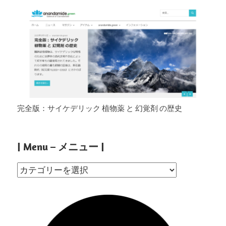
完全版：サイケデリック 植物薬 と 幻覚剤 の歴史
| Menu – メニュー |
|
Menu
–
メ