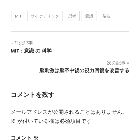
MIT
サイケデリック
思考
意識
脳波
投
前の記事
MIT：意識 の 科学
稿
次の記事
ナ
脳刺激は脳卒中後の視力回復を改善する
ビ
ゲ
コメントを残す
ー
メールアドレスが公開されることはありません。
シ
※
が付いている欄は必須項目です
ョ
コメント
※