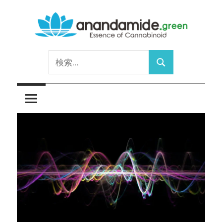
コ
ン
テ
Essence
ン
anandamide.green
検
of
ツ
検
索:
Cannabinoid
へ
索
ス
キ
ッ
プ