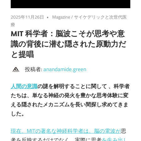
2025年11月26日
Magazine
/
サイケデリックと次世代医
療
MIT 科学者：脳波こそが思考や意
識の背後に潜む隠された原動力だ
と提唱
投稿者:
anandamide.green
人間の意識
の謎を解明することに関して 、科学者
たちは、単なる神経の発火を豊かな思考体験に変
える隠されたメカニズムを長い間探し求めてきま
した。
現在、MITの著名な神経科学者は、脳の電波が
思
考を反映するだけでなく、実際に思考
を生み出し