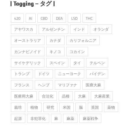
| Tagging – タグ |
420
AI
CBD
DEA
LSD
THC
アヤワスカ
アルゼンチン
インド
オランダ
オーストラリア
カナダ
カリフォルニア
カンナビノイド
キノコ
コカイン
サイケデリック
スペイン
タイ
テルペン
トランプ
ドイツ
ニューヨーク
バイデン
フランス
ヘンプ
マリファナ
医療大麻
医療用大麻
合法化
品種
大麻
大麻産業
栽培
植物
研究
米国
脳
英国
薬物
起源
非犯罪化
麻
麻薬
麻薬戦争