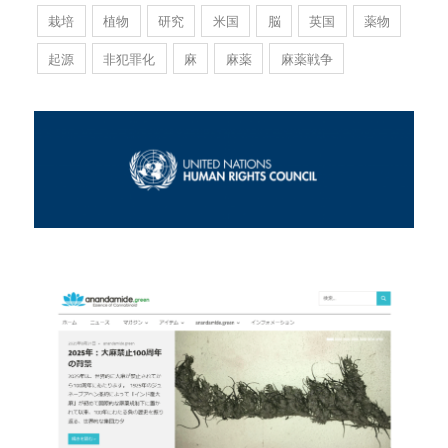
栽培
植物
研究
米国
脳
英国
薬物
起源
非犯罪化
麻
麻薬
麻薬戦争