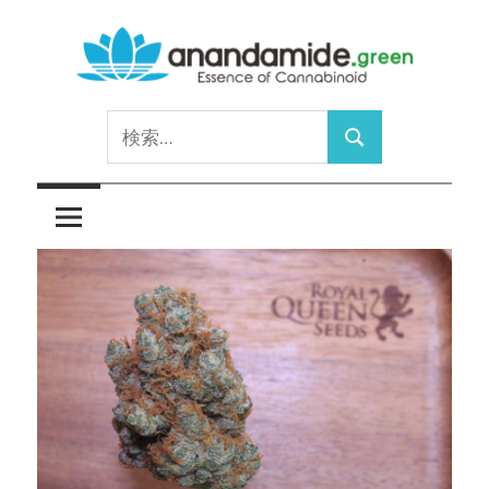
コ
ン
テ
Essence
ン
anandamide.green
検
of
ツ
検
索:
Cannabinoid
へ
索
ス
キ
ッ
プ