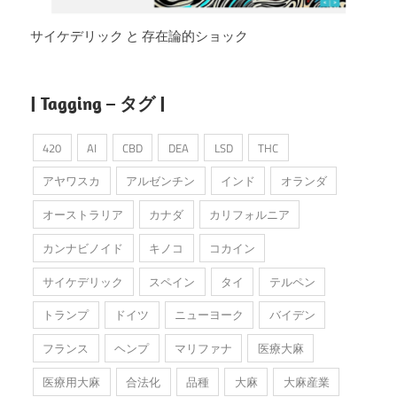
サイケデリック と 存在論的ショック
| Tagging – タグ |
420
AI
CBD
DEA
LSD
THC
アヤワスカ
アルゼンチン
インド
オランダ
オーストラリア
カナダ
カリフォルニア
カンナビノイド
キノコ
コカイン
サイケデリック
スペイン
タイ
テルペン
トランプ
ドイツ
ニューヨーク
バイデン
フランス
ヘンプ
マリファナ
医療大麻
医療用大麻
合法化
品種
大麻
大麻産業