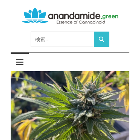
コ
ン
テ
Essence
ン
anandamide.green
検
of
ツ
検
索:
Cannabinoid
へ
索
ス
キ
ッ
プ