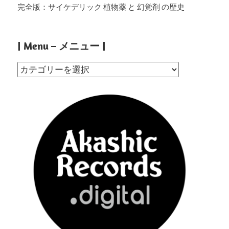
完全版：サイケデリック 植物薬 と 幻覚剤 の歴史
| Menu – メニュー |
|
Menu
–
メ
ニ
ュ
ー
|