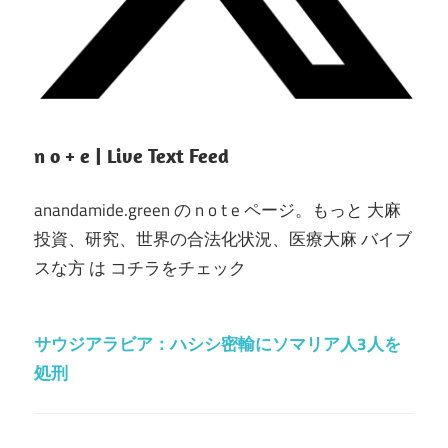
n o + e | Live Text Feed
anandamide.green の n o t e ページ。もっと 大麻
投資、研究、世界の合法化状況、医療大麻 バイブ
スな方 は コチラをチェック
サウジアラビア：ハシシ密輸にソマリア人3人を
処刑