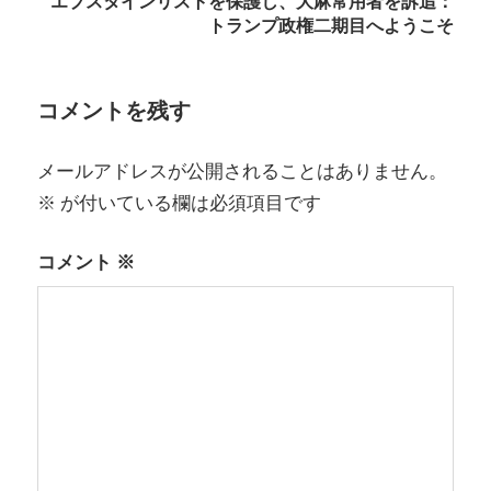
エプスタインリストを保護し、大麻常用者を訴追：
ビ
トランプ政権二期目へようこそ
ゲ
ー
コメントを残す
シ
メールアドレスが公開されることはありません。
ョ
※
が付いている欄は必須項目です
ン
コメント
※