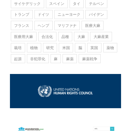
サイケデリック
スペイン
タイ
テルペン
トランプ
ドイツ
ニューヨーク
バイデン
フランス
ヘンプ
マリファナ
医療大麻
医療用大麻
合法化
品種
大麻
大麻産業
栽培
植物
研究
米国
脳
英国
薬物
起源
非犯罪化
麻
麻薬
麻薬戦争