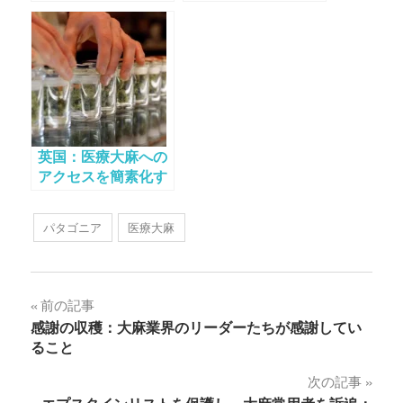
けた医師が1%未満で
金「調整額」を44億
あるため数千人の患
ドル節約する目標が
者が苦しんでいる
含まれる
英国：医療大麻への
アクセスを簡素化す
る新プラットフォー
ムを立ち上げ
パタゴニア
医療大麻
投
前の記事
感謝の収穫：大麻業界のリーダーたちが感謝してい
稿
ること
ナ
次の記事