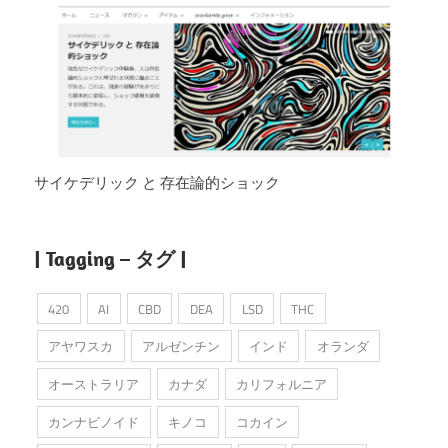
サイケデリック と 存在論的ショック
| Tagging – タグ |
420
AI
CBD
DEA
LSD
THC
アヤワスカ
アルゼンチン
インド
オランダ
オーストラリア
カナダ
カリフォルニア
カンナビノイド
キノコ
コカイン