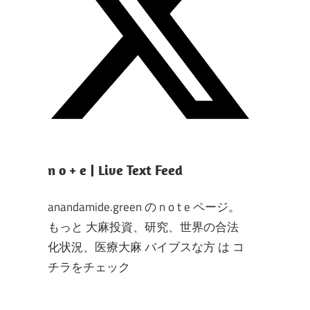
n o + e | Live Text Feed
anandamide.green の n o t e ページ。
もっと 大麻投資、研究、世界の合法
化状況、医療大麻 バイブスな方 は コ
チラをチェック