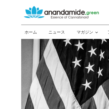
コ
ン
テ
Essence
ン
of
ツ
ホーム
ニュース
マガジン
Cannabinoid
へ
ス
キ
ッ
プ