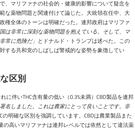
で、マリファナの社会的・健康的影響について疑念を
範な薬物問題と関連付けて論じた。大統領在任中、大
政権全体のトーンは明確だった。連邦政府はマリファ
国は非常に深刻な薬物問題を抱えている。そして、マ
非常に危険だ
」とドナルド・トランプは述べた。この
対する共和党のしばしば警戒的な姿勢を象徴してい
確な区別
れに伴いTHC含有量の低い（0.3%未満）CBD製品を連邦
署名しました。これは農家にとって良いことです。非
HCの明確な区別を強調しています。CBDは農業製品また
有量の高いマリファナは連邦レベルでは依然として違法薬