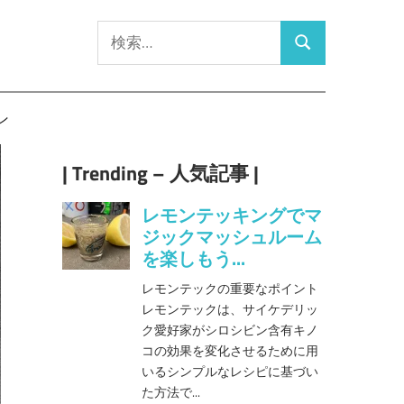
検
検
索:
索
ン
| Trending – 人気記事 |