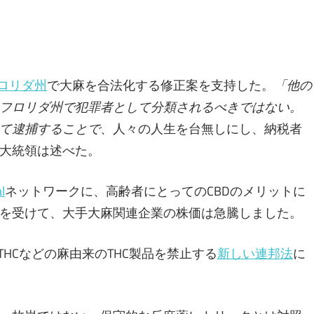
フロリダ州
で大麻を合法化する修正案を支持した。
「他の
フロリダ州で犯罪者として分類されるべきではない。
て逮捕することで
、人々の人生を台無しにし、納税者
プ大統領は述べた。
l
ネットワークに、高齢者にとってのCBDのメリットに
を受けて、大手大麻関連企業の株価は急騰しました。
 THCなどの麻由来のTHC製品を禁止する
新しい連邦法
に