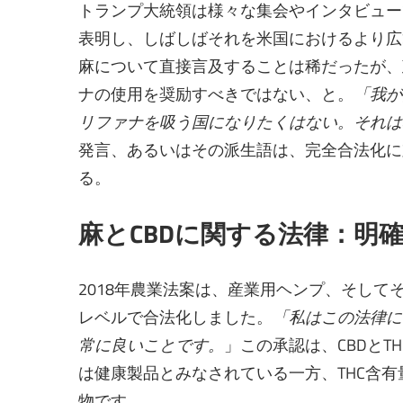
トランプ大統領は様々な集会やインタビュー
表明し、しばしばそれを米国におけるより広
麻について直接言及することは稀だったが、
ナの使用を奨励すべきではない、と。
「我が
リファナを吸う国になりたくはない。それは
発言、あるいはその派生語は、完全合法化に
る。
麻とCBDに関する法律：明
2018年農業法案は、産業用ヘンプ、そしてそ
レベルで合法化しました。
「私はこの法律に
常に良いことです。
」この承認は、CBDとT
は健康製品とみなされている一方、THC含
物です。