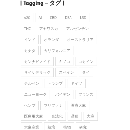
| Tagging – タグ |
420
AI
CBD
DEA
LSD
THC
アヤワスカ
アルゼンチン
インド
オランダ
オーストラリア
カナダ
カリフォルニア
カンナビノイド
キノコ
コカイン
サイケデリック
スペイン
タイ
テルペン
トランプ
ドイツ
ニューヨーク
バイデン
フランス
ヘンプ
マリファナ
医療大麻
医療用大麻
合法化
品種
大麻
大麻産業
栽培
植物
研究