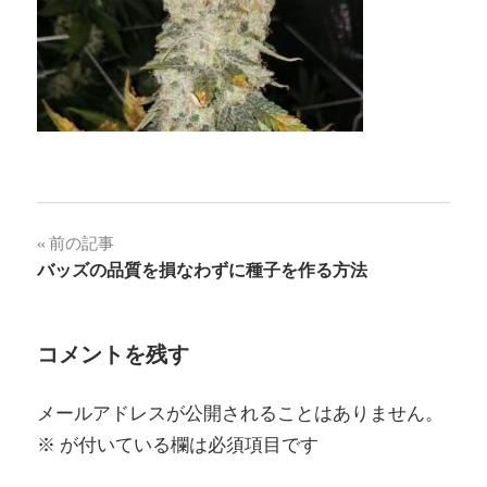
投
前の記事
バッズの品質を損なわずに種子を作る方法
稿
ナ
コメントを残す
ビ
ゲ
メールアドレスが公開されることはありません。
※
が付いている欄は必須項目です
ー