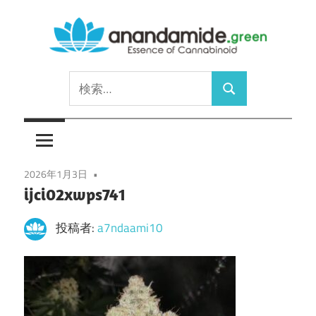
コ
ン
テ
Essence
ン
anandamide.green
検
of
ツ
検
索:
Cannabinoid
へ
索
ス
キ
ッ
2026年1月3日
ijci02xwps741
プ
投稿者:
a7ndaami10