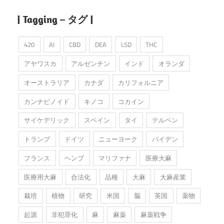
| Tagging – タグ |
420
AI
CBD
DEA
LSD
THC
アヤワスカ
アルゼンチン
インド
オランダ
オーストラリア
カナダ
カリフォルニア
カンナビノイド
キノコ
コカイン
サイケデリック
スペイン
タイ
テルペン
トランプ
ドイツ
ニューヨーク
バイデン
フランス
ヘンプ
マリファナ
医療大麻
医療用大麻
合法化
品種
大麻
大麻産業
栽培
植物
研究
米国
脳
英国
薬物
起源
非犯罪化
麻
麻薬
麻薬戦争