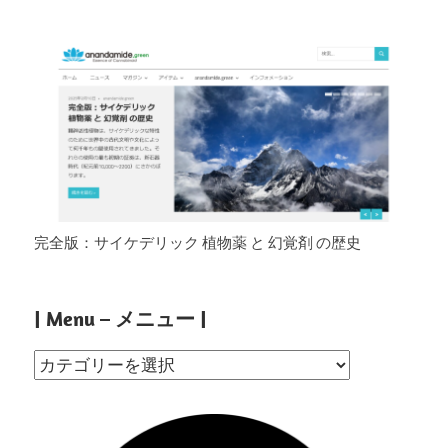
完全版：サイケデリック 植物薬 と 幻覚剤 の歴史
| Menu – メニュー |
|
Menu
–