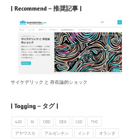
| Recommend – 推奨記事 |
サイケデリック と 存在論的ショック
| Tagging – タグ |
420
AI
CBD
DEA
LSD
THC
アヤワスカ
アルゼンチン
インド
オランダ