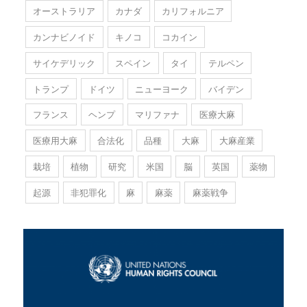
オーストラリア
カナダ
カリフォルニア
カンナビノイド
キノコ
コカイン
サイケデリック
スペイン
タイ
テルペン
トランプ
ドイツ
ニューヨーク
バイデン
フランス
ヘンプ
マリファナ
医療大麻
医療用大麻
合法化
品種
大麻
大麻産業
栽培
植物
研究
米国
脳
英国
薬物
起源
非犯罪化
麻
麻薬
麻薬戦争