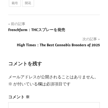
栽培
開花
投
前の記事
Frenchfarm：THCスプレーを発売
稿
次の記事
ナ
High Times：The Best Cannabis Breeders of 2025
ビ
ゲ
コメントを残す
ー
メールアドレスが公開されることはありません。
シ
※
が付いている欄は必須項目です
ョ
コメント
※
ン