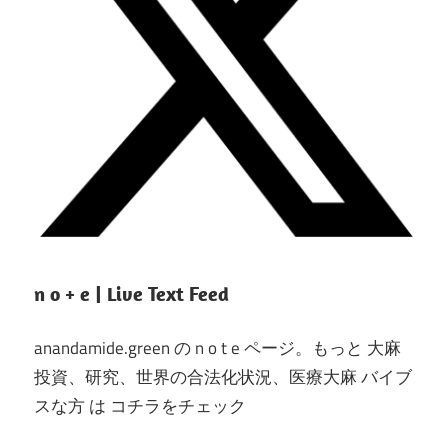
n o + e | Live Text Feed
anandamide.green の n o t e ページ。もっと 大麻
投資、研究、世界の合法化状況、医療大麻 バイブ
スな方 は コチラをチェック