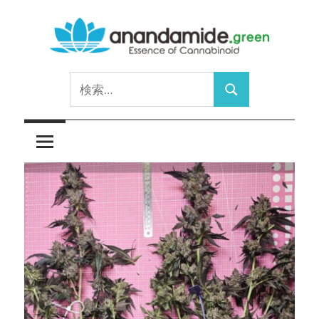
コ
ン
テ
Essence
ン
anandamide.green
検
of
ツ
検
索:
Cannabinoid
へ
索
ス
キ
ッ
プ