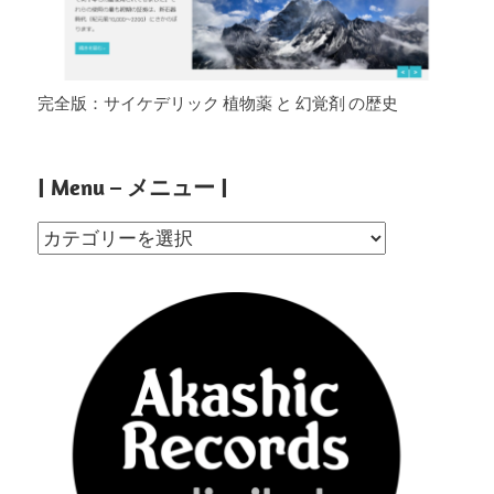
完全版：サイケデリック 植物薬 と 幻覚剤 の歴史
| Menu – メニュー |
|
Menu
–
メ
ニ
ュ
ー
|