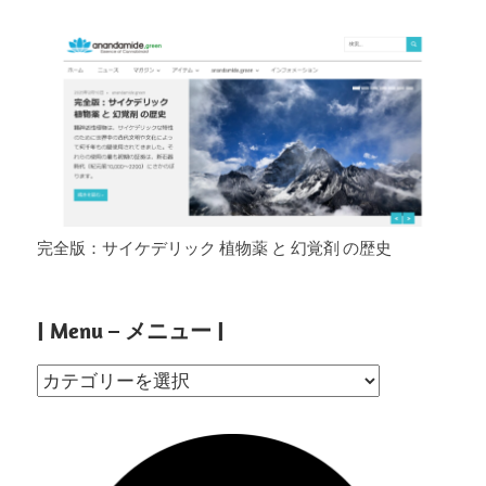
完全版：サイケデリック 植物薬 と 幻覚剤 の歴史
| Menu – メニュー |
|
Menu
–
メ