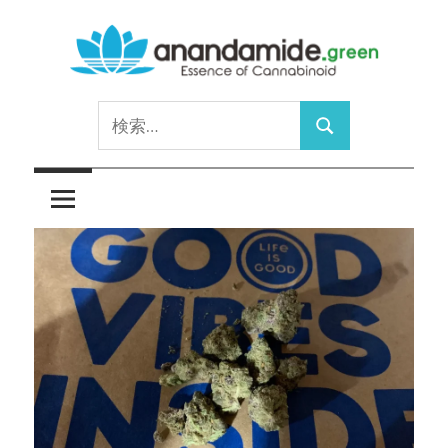
コ
ン
テ
Essence
ン
anandamide.green
検
of
ツ
検
索:
Cannabinoid
へ
索
ス
キ
ッ
プ