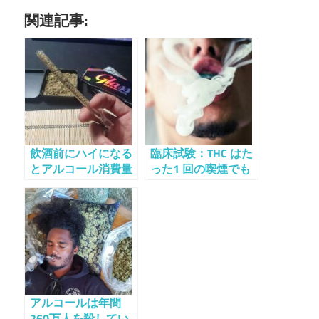
関連記事:
飲酒前にハイになる
臨床試験：THC はた
とアルコール消費量
った1 回の喫煙でも
が大幅に減少するこ
アルコール摂取量を
とが判明
劇的に減らすことが
できることが判明
アルコールは年間
260万人を殺してい