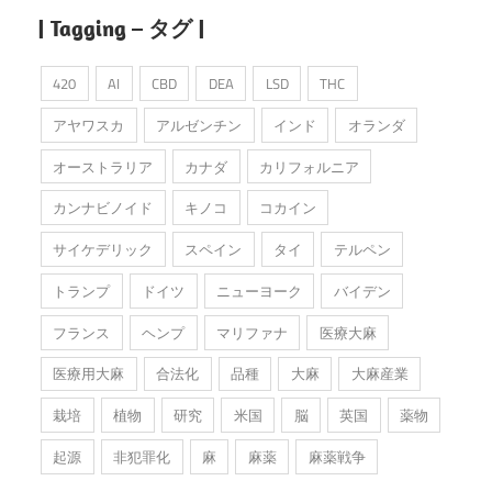
| Tagging – タグ |
420
AI
CBD
DEA
LSD
THC
アヤワスカ
アルゼンチン
インド
オランダ
オーストラリア
カナダ
カリフォルニア
カンナビノイド
キノコ
コカイン
サイケデリック
スペイン
タイ
テルペン
トランプ
ドイツ
ニューヨーク
バイデン
フランス
ヘンプ
マリファナ
医療大麻
医療用大麻
合法化
品種
大麻
大麻産業
栽培
植物
研究
米国
脳
英国
薬物
起源
非犯罪化
麻
麻薬
麻薬戦争