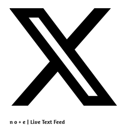
n o + e | Live Text Feed