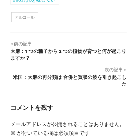
るが、大麻による死
者はゼロ
アルコール
投
前の記事
大麻：1 つの種子から 2 つの植物が育つと何が起こり
稿
ますか？
ナ
次の記事
米国：大麻の再分類は 合併と買収の波を引き起こし
ビ
た
ゲ
ー
コメントを残す
シ
メールアドレスが公開されることはありません。
ョ
※
が付いている欄は必須項目です