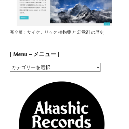
完全版：サイケデリック 植物薬 と 幻覚剤 の歴史
| Menu – メニュー |
|
Menu
–
メ
ニ
ュ
ー
|