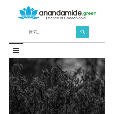
コ
ン
テ
Essence
ン
anandamide.green
検
of
ツ
検
索:
Cannabinoid
へ
索
ス
キ
ッ
プ