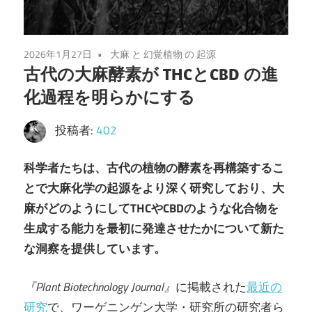
2026年1月27日
大麻 と 幻覚植物 の 起源
古代の大麻酵素が THCとCBD の進
化過程を明らかにする
投稿者:
402
科学者たちは、古代の植物の酵素を再構築するこ
とで大麻化学の起源をより深く研究しており、大
麻がどのようにしてTHCやCBDのような化合物を
生成する能力を最初に発達させたかについて新た
な洞察を提供しています。
『Plant Biotechnology Journal』
に掲載された
最近の
研究
で、ワーゲニンゲン大学・研究所の研究者ら