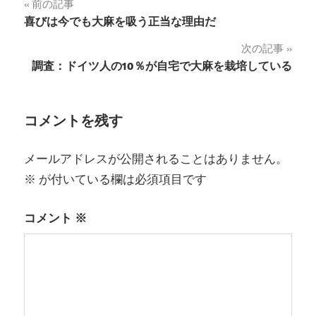
投
前の記事
喜びは今でも大麻を吸う正当な理由だ
稿
次の記事
ナ
調査：ドイツ人の10％が自宅で大麻を栽培している
ビ
ゲ
コメントを残す
ー
メールアドレスが公開されることはありません。
シ
※
が付いている欄は必須項目です
ョ
コメント
※
ン