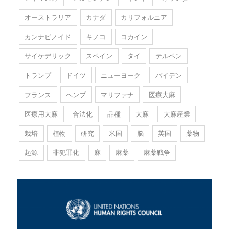
オーストラリア
カナダ
カリフォルニア
カンナビノイド
キノコ
コカイン
サイケデリック
スペイン
タイ
テルペン
トランプ
ドイツ
ニューヨーク
バイデン
フランス
ヘンプ
マリファナ
医療大麻
医療用大麻
合法化
品種
大麻
大麻産業
栽培
植物
研究
米国
脳
英国
薬物
起源
非犯罪化
麻
麻薬
麻薬戦争