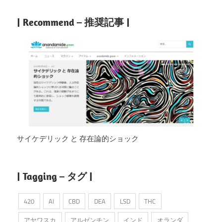
| Recommend – 推奨記事 |
サイケデリック と 存在論的ショック
| Tagging – タグ |
420
AI
CBD
DEA
LSD
THC
アヤワスカ
アルゼンチン
インド
オランダ