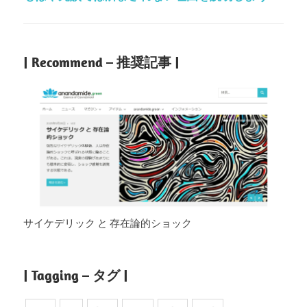
| Recommend – 推奨記事 |
サイケデリック と 存在論的ショック
| Tagging – タグ |