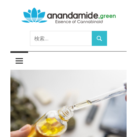
コ
ン
テ
Essence
ン
anandamide.green
検
of
ツ
検
索:
Cannabinoid
へ
索
ス
キ
ッ
プ