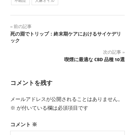
不眠症
大麻オイル
投
前の記事
死の淵でトリップ：終末期ケアにおけるサイケデリ
稿
ック
ナ
次の記事
喫煙に最適な CBD 品種 10選
ビ
ゲ
コメントを残す
ー
シ
メールアドレスが公開されることはありません。
ョ
※
が付いている欄は必須項目です
ン
コメント
※