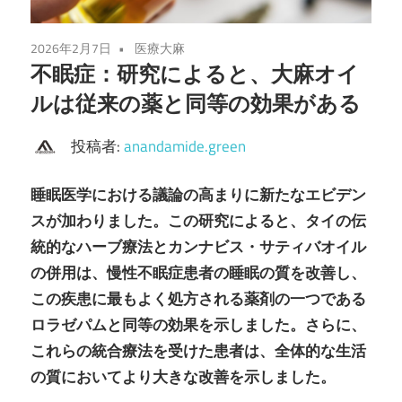
2026年2月7日
医療大麻
不眠症：研究によると、大麻オイ
ルは従来の薬と同等の効果がある
投稿者:
anandamide.green
睡眠医学における議論の高まりに新たなエビデン
スが加わりました。この研究によると、タイの伝
統的なハーブ療法とカンナビス・サティバオイル
の併用は、慢性不眠症患者の睡眠の質を改善し、
この疾患に最もよく処方される薬剤の一つである
ロラゼパムと同等の効果を示しました。さらに、
これらの統合療法を受けた患者は、全体的な生活
の質においてより大きな改善を示しました。