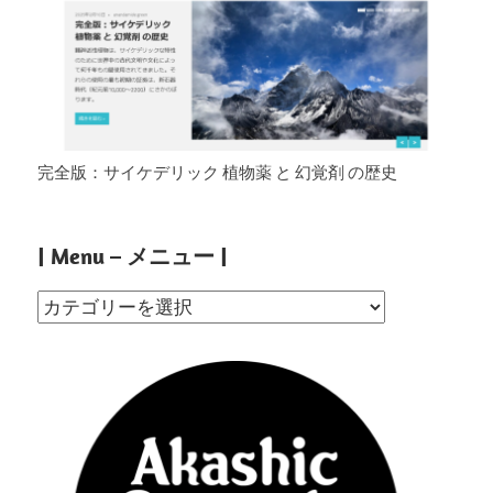
完全版：サイケデリック 植物薬 と 幻覚剤 の歴史
| Menu – メニュー |
|
Menu
–
メ
ニ
ュ