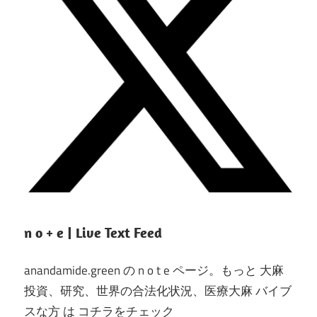
n o + e | Live Text Feed
anandamide.green の n o t e ページ。もっと 大麻
投資、研究、世界の合法化状況、医療大麻 バイブ
スな方 は コチラをチェック