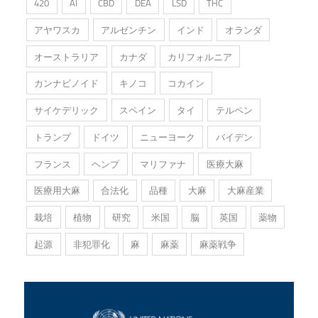
420
AI
CBD
DEA
LSD
THC
アヤワスカ
アルゼンチン
インド
オランダ
オーストラリア
カナダ
カリフォルニア
カンナビノイド
キノコ
コカイン
サイケデリック
スペイン
タイ
テルペン
トランプ
ドイツ
ニューヨーク
バイデン
フランス
ヘンプ
マリファナ
医療大麻
医療用大麻
合法化
品種
大麻
大麻産業
栽培
植物
研究
米国
脳
英国
薬物
起源
非犯罪化
麻
麻薬
麻薬戦争