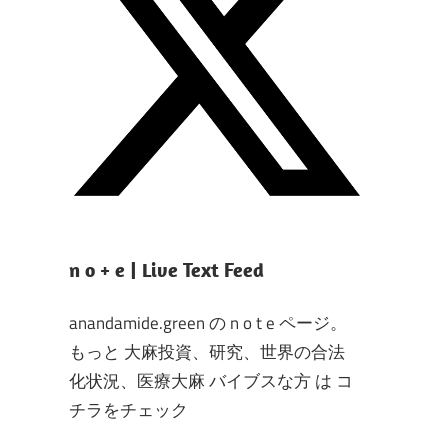
n o + e | Live Text Feed
anandamide.green の n o t e ページ。
もっと 大麻投資、研究、世界の合法
化状況、医療大麻 バイブスな方 は コ
チラをチェック