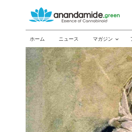
コ
ン
テ
Essence
ン
of
ツ
ホーム
ニュース
マガジン
Cannabinoid
へ
ス
キ
ッ
プ