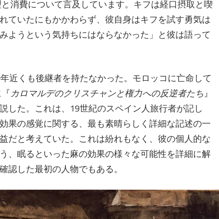
調理と消費について言及しています。キフは経口摂取と喫
れていたにもかかわらず、彼自身はキフを試す勇気は
みようという気持ちにはならなかった」と彼は語って
0年近くも後継者を持たなかった。モロッコに亡命して
に『
カロマルデのクリスチャンと権力への反逆者たち
』
説した。これは、19世紀のスペイン人旅行者が記し
効果の感覚に関する、最も素晴らしく詳細な記述の一
益だと考えていた。これは紛れもなく、彼の個人的な
う、眠るといった麻の効果の様々な可能性を詳細に解
確認した最初の人物でもある。