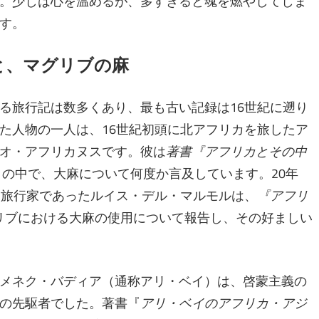
。少しは心を温めるが、多すぎると魂を燃やしてしま
す。
と、マグリブの麻
る旅行記は数多くあり、最も古い記録は16世紀に遡り
た人物の一人は、16世紀初頭に北アフリカを旅したア
オ・アフリカヌスです。彼は
著書『アフリカとその中
年）の中で、大麻について何度か言及しています。20年
り旅行家であったルイス・デル・マルモルは、
『アフリ
マグリブにおける大麻の使用について報告し、その好ましい
メネク・バディア（通称アリ・ベイ）は、啓蒙主義の
の先駆者でした。著書『
アリ・ベイのアフリカ・アジ