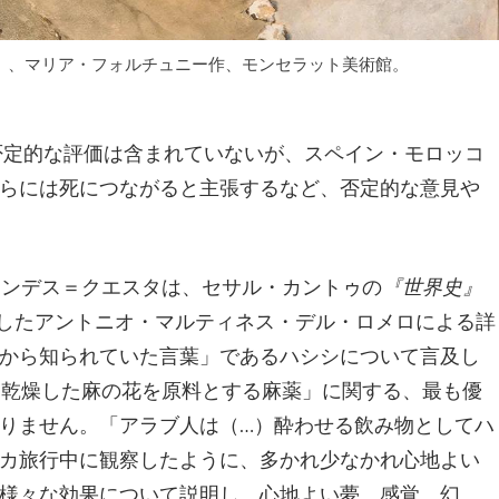
0年）、マリア・フォルチュニー作、モンセラット美術館。
る否定的な評価は含まれていないが、スペイン・モロッコ
らには死につながると主張するなど、否定的な意見や
ナンデス＝クエスタは、セサル・カントゥの
『世界史』
を旅したアントニオ・マルティネス・デル・ロメロによる詳
から知られていた言葉」であるハシシについて言及し
「乾燥した麻の花を原料とする麻薬」に関する、最も優
りません。「アラブ人は（…）酔わせる飲み物としてハ
カ旅行中に観察したように、多かれ少なかれ心地よい
様々な効果について説明し、心地よい夢、感覚、幻