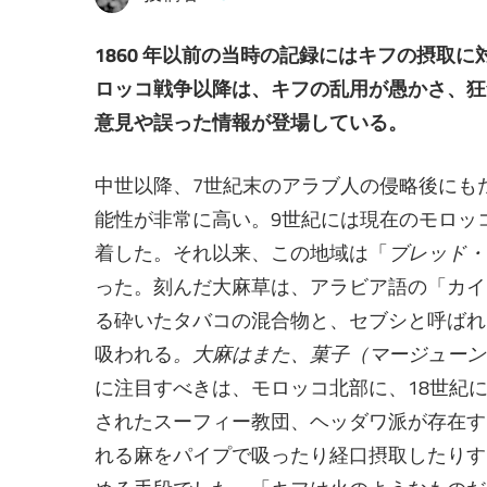
1860 年以前の当時の記録にはキフの摂取
ロッコ戦争以降は、キフの乱用が愚かさ、狂
意見や誤った情報が登場している。
中世以降、7世紀末のアラブ人の侵略後にも
能性が非常に高い。9世紀には現在のモロッ
着した。それ以来、この地域は「
ブレッド・
った。刻んだ大麻草は、アラビア語の「カイ
る砕いたタバコの混合物と、セブシと呼ばれ
吸われる
。大麻はまた、菓子（
マージューン
に注目すべきは、モロッコ北部に、18世紀
されたスーフィー教団、ヘッダワ派が存在す
れる麻をパイプで吸ったり経口摂取したりす