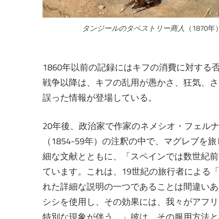
タンジールのタペストリー商人
（187
1860年以前の記録にはキフの消費に対す
戦争以降は、キフの乱用が愚かさ、狂気、さ
誤った情報が登場している。
20年後、政治家で作家のネメシオ・フェル
（1854-59年）の注釈の中で、マグレブ
細な文献とともに、「スペインでは数世紀前
ています。これは、19世紀の旅行者による
れた詳細な説明の一つであることは間違いあ
シシを使用し、その効果には、我々がアフリ
特別な現象が伴う。」彼は、その服用方法と