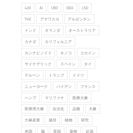
420
AI
CBD
DEA
LSD
THC
アヤワスカ
アルゼンチン
インド
オランダ
オーストラリア
カナダ
カリフォルニア
カンナビノイド
キノコ
コカイン
サイケデリック
スペイン
タイ
テルペン
トランプ
ドイツ
ニューヨーク
バイデン
フランス
ヘンプ
マリファナ
医療大麻
医療用大麻
合法化
品種
大麻
大麻産業
栽培
植物
研究
米国
脳
英国
薬物
起源