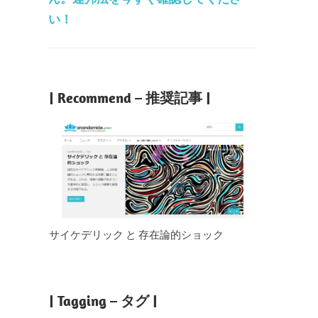
い！
| Recommend – 推奨記事 |
サイケデリック と 存在論的ショック
| Tagging – タグ |