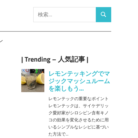
検
検
索:
索
ン
| Trending – 人気記事 |