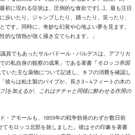
最初に現れる症状は、圧倒的な食欲です[…]。最も注目
に歩いたり、ジャンプしたり、踊ったり、笑ったり、
とです。同時に、奇妙な幻覚や心地よい夢を見ます。
性的な情熱が強く掻き立てられます。」
会議員でもあったサルバドール・バルデスは、アフリカ
での私自身の観察の成果」である著書『
モロッコ帝国
されていた主な薬物について記述し、キフの消費を確認し
「彼らは粘土製のパイプか、長さ3～4フィートの木の
キフ]を加えるが、これはチチャと同様に酔わせる作用の
ド・アモールも、1859年の戦争勃発のわずか数日前
けてモロッコ北部を旅しました。彼はその印象を著書