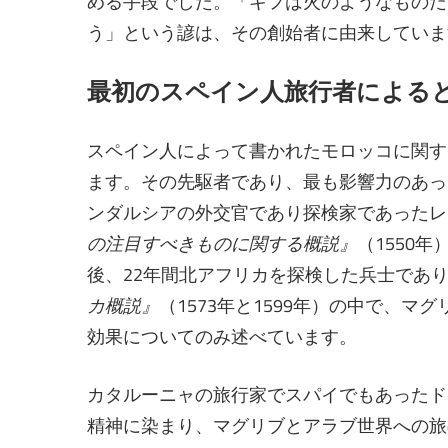
める手段でした。「キフは火のようなものだ
う」という諺は、その創始者に由来していま
最初のスペイン人旅行者による
スペイン人によって書かれたモロッコに関す
ます。その先駆者であり、最も影響力のあっ
ンダルシアの外交官であり探検家であったレ
の注目すべきものに関する概説』
（1550
後、22年間北アフリカを探検した兵士であ
カ概説』
（1573年と1599年）の中で、
効果についてのみ述べています。
カタルーニャの旅行家でスパイでもあったド
精神に染まり、マグリブとアラブ世界への旅