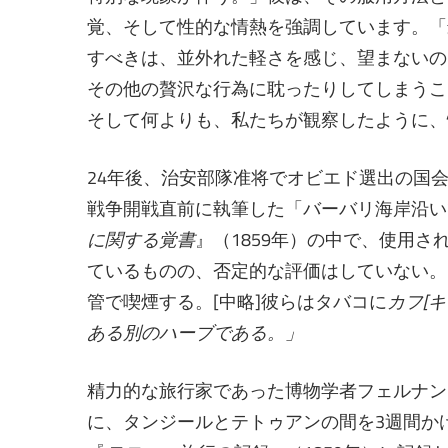
覚、そして性的な情熱を強調しています。「
すべきは、並外れた軽さを感じ、望まないの
その他の贅沢な行為に耽ったりしてしまうこ
そして何よりも、私たちが観察したように、
24年後、治安部隊准将でオビエド選出の国
戦争開戦直前に執筆した「バーバリ海岸沿い
に関する覚書
』（1859年）の中で、使用
ているものの、否定的な評価はしていない。
管で喫煙する。[中略]彼らはタバコに
カフ[
ある別のハーブである。」
精力的な旅行家であった博物学者フェルナン
に、タンジールとテトゥアンの間を3週間か