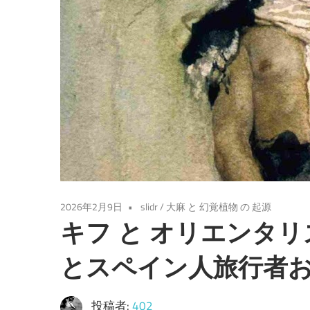
2026年2月9日
slidr
/
大麻 と 幻覚植物 の 起源
キフ と オリエンタ
とスペイン人旅行者および
投稿者:
402