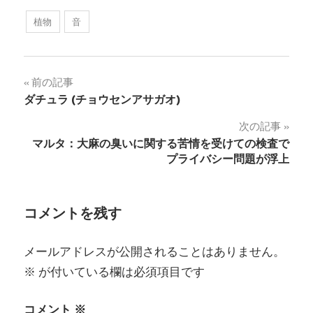
しますか？
植物
音
投
前の記事
ダチュラ (チョウセンアサガオ)
稿
次の記事
ナ
マルタ：大麻の臭いに関する苦情を受けての検査で
プライバシー問題が浮上
ビ
ゲ
コメントを残す
ー
シ
メールアドレスが公開されることはありません。
ョ
※
が付いている欄は必須項目です
ン
コメント
※