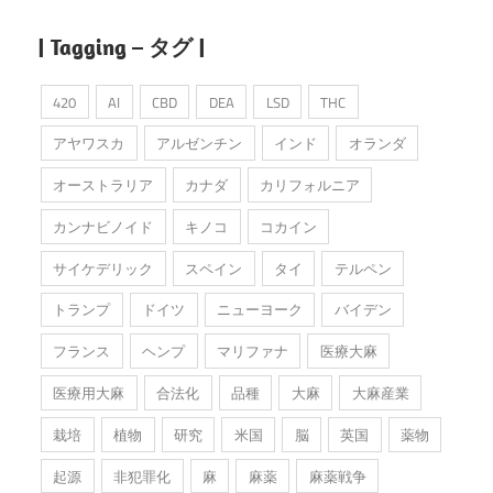
| Tagging – タグ |
420
AI
CBD
DEA
LSD
THC
アヤワスカ
アルゼンチン
インド
オランダ
オーストラリア
カナダ
カリフォルニア
カンナビノイド
キノコ
コカイン
サイケデリック
スペイン
タイ
テルペン
トランプ
ドイツ
ニューヨーク
バイデン
フランス
ヘンプ
マリファナ
医療大麻
医療用大麻
合法化
品種
大麻
大麻産業
栽培
植物
研究
米国
脳
英国
薬物
起源
非犯罪化
麻
麻薬
麻薬戦争