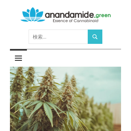
コ
ン
テ
Essence
ン
anandamide.green
検
of
ツ
検
索:
Cannabinoid
へ
索
ス
キ
ッ
プ