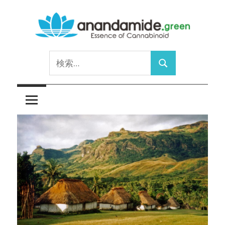
コ
ン
テ
Essence
ン
anandamide.green
検
of
ツ
検
索:
Cannabinoid
へ
索
ス
キ
ッ
プ