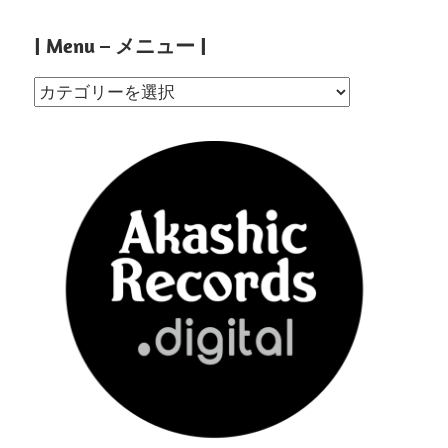
| Menu – メニュー |
|
Menu
–
メ
ニ
ュ
ー
|