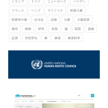
トランプ
ドイツ
ニューヨーク
バイデン
フランス
ヘンプ
マリファナ
医療大麻
医療用大麻
合法化
品種
大麻
大麻産業
栽培
植物
研究
米国
脳
英国
薬物
起源
非犯罪化
麻
麻薬
麻薬戦争