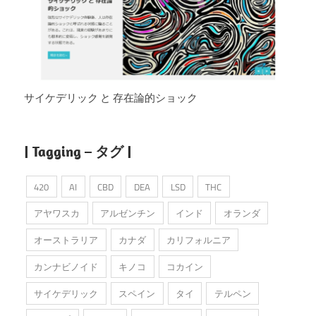
サイケデリック と 存在論的ショック
| Tagging – タグ |
420
AI
CBD
DEA
LSD
THC
アヤワスカ
アルゼンチン
インド
オランダ
オーストラリア
カナダ
カリフォルニア
カンナビノイド
キノコ
コカイン
サイケデリック
スペイン
タイ
テルペン