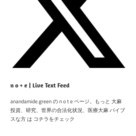
n o + e | Live Text Feed
anandamide.green の n o t e ページ。もっと 大麻
投資、研究、世界の合法化状況、医療大麻 バイブ
スな方 は コチラをチェック