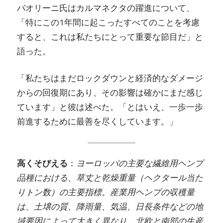
パオリーニ氏はカルマネクタの躍進について、
「特にこの1年間に起こったすべてのことを考慮
すると、これは私たちにとって重要な節目だ」と
語った。
「私たちはまだロックダウンと経済的なダメージ
からの回復期にあり、その影響は確かにまだ感じ
ています」と彼は述べた。「とはいえ、一歩一歩
前進するために最善を尽くしています。」
高くそびえる
：
ヨーロッパの主要な繊維用ヘンプ
品種における、草丈と乾燥重量（ヘクタール当た
りトン数）の主要指標。産業用ヘンプの収穫量
は、土壌の質、降雨量、気温、日長条件などの地
域要因によって大きく異なり、北欧と南部の生産