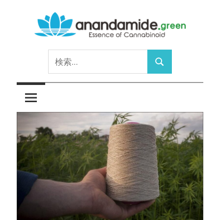
コ
ン
テ
Essence
ン
anandamide.green
検
of
ツ
検
索:
Cannabinoid
へ
索
ス
キ
ッ
プ