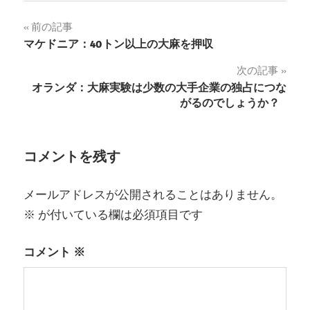
投
前の記事
マケドニア：40トン以上の大麻を押収
稿
次の記事
ナ
オランダ：大麻実験は少数の大手企業の独占につな
がるのでしょうか？
ビ
ゲ
コメントを残す
ー
シ
メールアドレスが公開されることはありません。
ョ
※
が付いている欄は必須項目です
ン
コメント
※