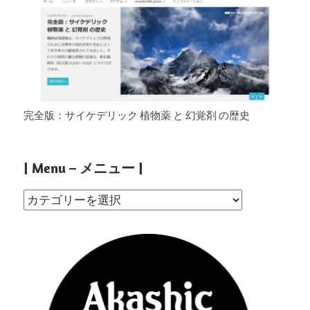
完全版：サイケデリック 植物薬 と 幻覚剤 の歴史
| Menu – メニュー |
|
Menu
–
メ
ニ
ュ