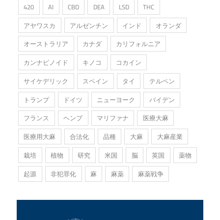
420
AI
CBD
DEA
LSD
THC
アヤワスカ
アルゼンチン
インド
オランダ
オーストラリア
カナダ
カリフォルニア
カンナビノイド
キノコ
コカイン
サイケデリック
スペイン
タイ
テルペン
トランプ
ドイツ
ニューヨーク
バイデン
フランス
ヘンプ
マリファナ
医療大麻
医療用大麻
合法化
品種
大麻
大麻産業
栽培
植物
研究
米国
脳
英国
薬物
起源
非犯罪化
麻
麻薬
麻薬戦争