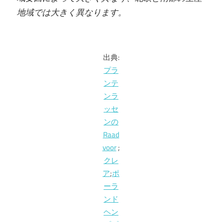
地域では大きく異なります。
出典:
プラ
ンテ
ンラ
ッセ
ンの
Raad
voor
;
クレ
ア
;
ポ
ーラ
ンド
ヘン