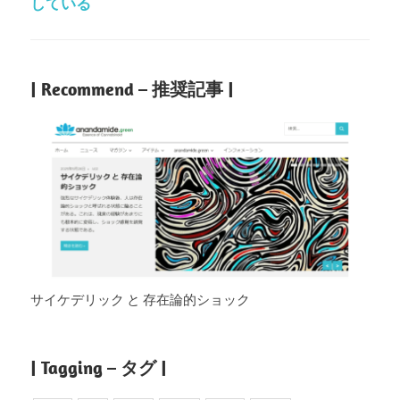
している
| Recommend – 推奨記事 |
サイケデリック と 存在論的ショック
| Tagging – タグ |