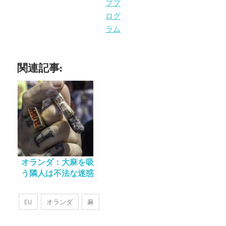
ププ
ログ
ラム
関連記事:
オランダ：大麻を吸
う隣人は不法な迷惑
行為を引き起こさな
い
EU
オランダ
麻