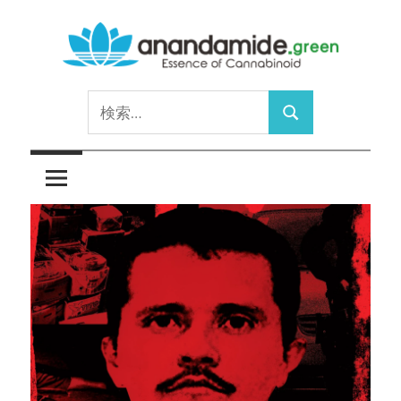
コ
ン
テ
Essence
ン
anandamide.green
検
of
ツ
検
索:
Cannabinoid
へ
索
ス
キ
ッ
プ