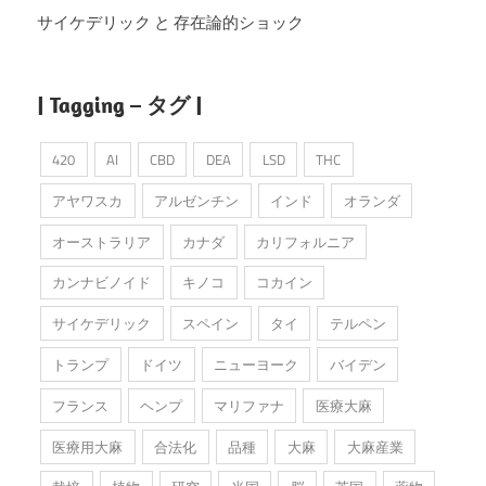
サイケデリック と 存在論的ショック
| Tagging – タグ |
420
AI
CBD
DEA
LSD
THC
アヤワスカ
アルゼンチン
インド
オランダ
オーストラリア
カナダ
カリフォルニア
カンナビノイド
キノコ
コカイン
サイケデリック
スペイン
タイ
テルペン
トランプ
ドイツ
ニューヨーク
バイデン
フランス
ヘンプ
マリファナ
医療大麻
医療用大麻
合法化
品種
大麻
大麻産業