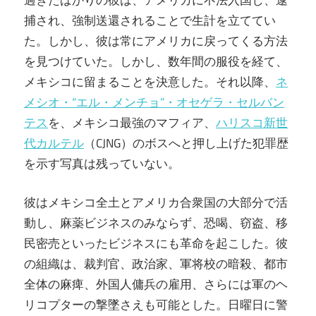
過ぎたばかりの彼は、アメリカに不法入国し、逮
捕され、強制送還されることで生計を立ててい
た。しかし、彼は常にアメリカに戻ってくる方法
を見つけていた。しかし、数年間の服役を経て、
メキシコに留まることを決意した。それ以降、
ネ
メシオ・“エル・メンチョ”・オセゲラ・セルバン
テス
を、メキシコ最強のマフィア、
ハリスコ新世
代カルテル
（CJNG）のボスへと押し上げた犯罪歴
を示す写真は残っていない。
彼はメキシコ全土とアメリカ合衆国の大部分で活
動し、麻薬ビジネスのみならず、恐喝、窃盗、移
民密売といったビジネスにも革命を起こした。彼
の組織は、裁判官、政治家、軍将校の暗殺、都市
全体の麻痺、外国人傭兵の雇用、さらには軍のヘ
リコプターの撃墜さえも可能とした。日曜日に警