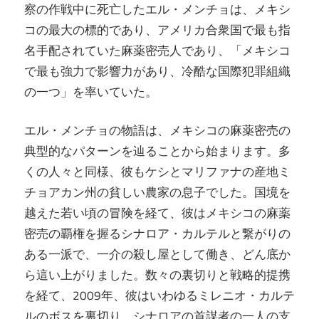
察の作戦中に死亡したエル・メンチョは、メキシ
コの最大の標的であり、アメリカ合衆国で最も指
名手配されていた麻薬密売人であり、「メキシコ
で最も強力で影響力があり、冷酷な国際犯罪組織
の一つ」を率いていた。
エル・メンチョの物語は、メキシコの麻薬密売の
典型的なパターンを辿ることから始まります。多
くの人々と同様、彼もケシとマリファナの産地ミ
チョアカン州の貧しい農家の息子でした。国境を
越えた若い頃の冒険を経て、彼はメキシコの麻薬
密売の覇権を握るシナロア・カルテルと繋がりの
ある一派で、一介の殺し屋として働き、どん底か
ら這い上がりました。数々の裏切りと戦略的提携
を経て、2009年、彼はいわゆるミレニオ・カルテ
ルのボスを裏切り、シナロアの首謀者の一人の支