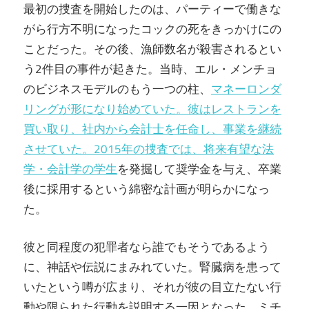
最初の捜査を開始したのは、パーティーで働きな
がら行方不明になったコックの死をきっかけにの
ことだった。その後、漁師数名が殺害されるとい
う2件目の事件が起きた。当時、エル・メンチョ
のビジネスモデルのもう一つの柱、
マネーロンダ
リングが形になり始めていた。彼はレストランを
買い取り、社内から会計士を任命し、事業を継続
させていた。2015年の捜査では、将来
有望な法
学・会計学の学生
を発掘して奨学金を与え、卒業
後に採用するという綿密な計画が明らかになっ
た。
彼と同程度の犯罪者なら誰でもそうであるよう
に、神話や伝説にまみれていた。腎臓病を患って
いたという噂が広まり、それが彼の目立たない行
動や限られた行動を説明する一因となった。ミチ