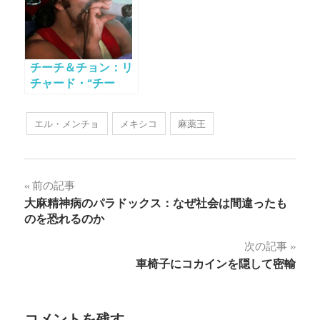
チーチ＆チョン：リ
チャード・“チー
チ”・マリン – イン
タビュー
エル・メンチョ
メキシコ
麻薬王
投
前の記事
大麻精神病のパラドックス：なぜ社会は間違ったも
稿
のを恐れるのか
ナ
次の記事
車椅子にコカインを隠して密輸
ビ
ゲ
コメントを残す