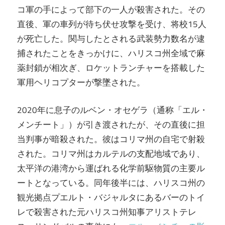
コ軍の手によって部下の一人が殺害された。その
直後、軍の車列が待ち伏せ攻撃を受け、将校15人
が死亡した。関与したとされる武装勢力数名が逮
捕されたことをきっかけに、ハリスコ州全域で麻
薬封鎖が相次ぎ、ロケットランチャーを搭載した
軍用ヘリコプターが撃墜された。
2020年に息子のルベン・オセゲラ（通称「エル・
メンチート」）が引き渡されたが、その直後に担
当判事が暗殺された。彼はコリマ州の自宅で射殺
された。コリマ州はカルテルの支配地域であり、
太平洋の港湾から運ばれる化学前駆物質の主要ル
ートとなっている。同年後半には、ハリスコ州の
観光拠点プエルト・バジャルタにあるバーのトイ
レで殺害された元ハリスコ州知事アリストテレ