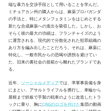
端な暴力を交渉手段として用いることを学んだ。
ミチョアカン州の隣人からは、麻薬プロパガンダ
の手法と、特にメタンフェタミンをはじめとする
新たな合成麻薬への進出を吸収した。しかし、お
そらく彼の最大の功績は、フランチャイズのよう
に運営される、現代的で分散化された犯罪組織の
あり方を編み出したことだろう。それは、麻薬に
特化し、一般市民からの恐喝や誘拐を避けてい
た、旧来の裏社会の規範から離れたブランドであ
る。
近年、
ソーシャルメディア
では、準軍事装備を身
にまとい、アサルトライフルを携行し、車輪から
屋根まで鉄板で手製の戦車のように改造したトラ
ックに乗り、胸に
CJNGのロゴを付けた
集団の動画