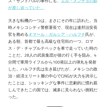
ス・サンドバルの事件にも、
エル・メンチョの影
が差し迫っていた。
大きな転機の一つは、まさにその年に訪れた。当
時メキシコシティ警察署長で、現在は連邦治安長
官を務める
オマール・ガルシア・ハルフチ
氏が、
ある朝、首都で最も高級な住宅街の一つ、ロマ
ス・デ・チャプルテペックを車で走っていた時の
ことだ。28人の武装集団が彼の行く手を阻み、4
分間で軍用ライフルから100発以上の弾丸を発射
した。ハルフチ氏は生き延びたが、メキシコの政
治・経済エリート層の中心でCJNGが火力を誇示し
たことは、ショッキングな事件に悲劇的に慣れ親
しんできたこの国では、滅多に見られない挑戦だ
った。