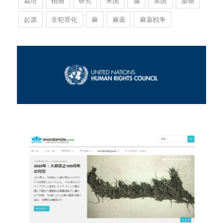
栽培
植物
研究
米国
脳
英国
薬物
起源
非犯罪化
麻
麻薬
麻薬戦争