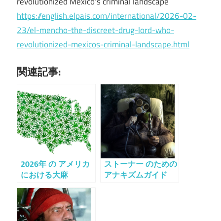
revolutionized Mexico’s criminal landscape
https://english.elpais.com/international/2026-02-
23/el-mencho-the-discreet-drug-lord-who-
revolutionized-mexicos-criminal-landscape.html
関連記事:
2026年 の アメリカ
ストーナー のための
における大麻
アナキズムガイド