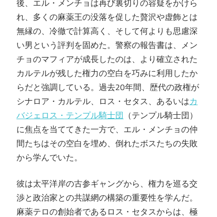
後、エル・メンチョは再び裏切りの容疑をかけら
れ、多くの麻薬王の没落を促した贅沢や虚飾とは
無縁の、冷徹で計算高く、そして何よりも思慮深
い男という評判を固めた。警察の報告書は、メン
チョのマフィアが成長したのは、より確立された
カルテルが残した権力の空白を巧みに利用したか
らだと強調している。過去20年間、歴代の政権が
シナロア・カルテル、ロス・セタス、あるいは
カ
バジェロス・テンプル騎士団
（テンプル騎士団）
に焦点を当ててきた一方で、エル・メンチョの仲
間たちはその空白を埋め、倒れたボスたちの失敗
から学んでいた。
彼は太平洋岸の古参ギャングから、権力を巡る交
渉と政治家との共謀網の構築の重要性を学んだ。
麻薬テロの創始者であるロス・セタスからは、極