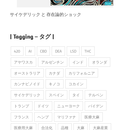
サイケデリック と 存在論的ショック
| Tagging – タグ |
420
AI
CBD
DEA
LSD
THC
アヤワスカ
アルゼンチン
インド
オランダ
オーストラリア
カナダ
カリフォルニア
カンナビノイド
キノコ
コカイン
サイケデリック
スペイン
タイ
テルペン
トランプ
ドイツ
ニューヨーク
バイデン
フランス
ヘンプ
マリファナ
医療大麻
医療用大麻
合法化
品種
大麻
大麻産業