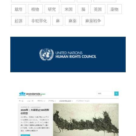
栽培
植物
研究
米国
脳
英国
薬物
起源
非犯罪化
麻
麻薬
麻薬戦争