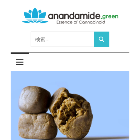
コ
ン
テ
Essence
ン
anandamide.green
検
of
ツ
検
索:
Cannabinoid
へ
索
ス
キ
ッ
プ