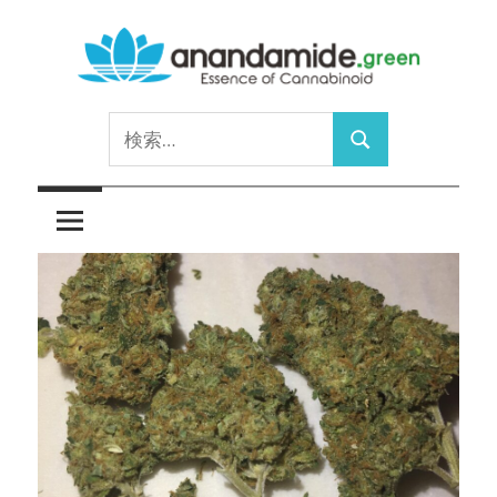
コ
ン
テ
Essence
ン
anandamide.green
検
of
ツ
検
索:
Cannabinoid
へ
索
ス
キ
ッ
プ