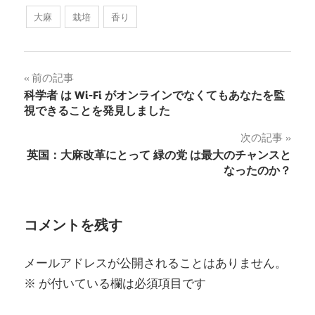
大麻
栽培
香り
投
前の記事
科学者 は Wi-Fi がオンラインでなくてもあなたを監
稿
視できることを発見しました
ナ
次の記事
英国：大麻改革にとって 緑の党 は最大のチャンスと
ビ
なったのか？
ゲ
ー
コメントを残す
シ
メールアドレスが公開されることはありません。
ョ
※
が付いている欄は必須項目です
ン