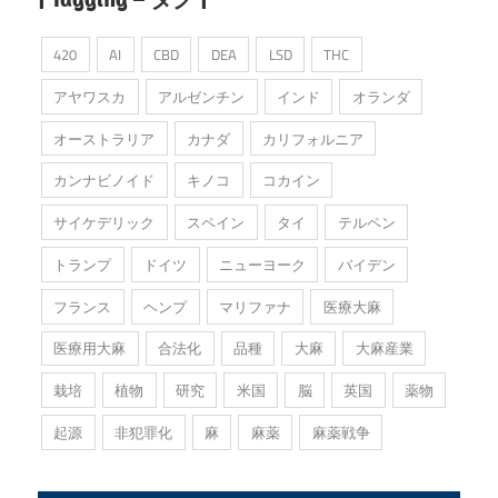
420
AI
CBD
DEA
LSD
THC
アヤワスカ
アルゼンチン
インド
オランダ
オーストラリア
カナダ
カリフォルニア
カンナビノイド
キノコ
コカイン
サイケデリック
スペイン
タイ
テルペン
トランプ
ドイツ
ニューヨーク
バイデン
フランス
ヘンプ
マリファナ
医療大麻
医療用大麻
合法化
品種
大麻
大麻産業
栽培
植物
研究
米国
脳
英国
薬物
起源
非犯罪化
麻
麻薬
麻薬戦争