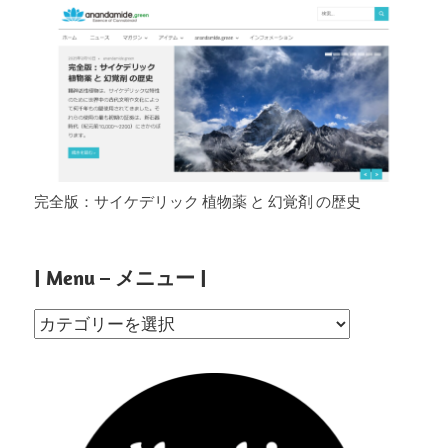
完全版：サイケデリック 植物薬 と 幻覚剤 の歴史
| Menu – メニュー |
|
Menu
–
メ
ニ