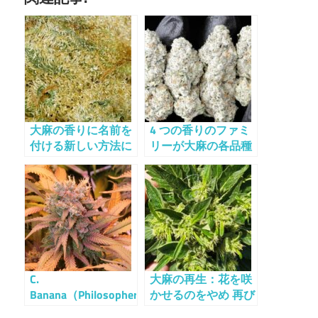
大麻の香りに名前を
4 つの香りのファミ
付ける新しい方法に
リーが大麻の各品種
向けて
を定義します
C.
大麻の再生：花を咲
Banana（Philosopher
かせるのをやめ 再び
Seeds社）
葉を茂らせ始める