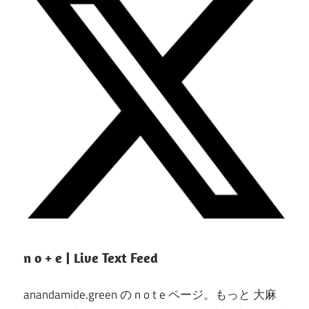
n o + e | Live Text Feed
anandamide.green の n o t e ページ。もっと 大麻