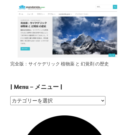
完全版：サイケデリック 植物薬 と 幻覚剤 の歴史
| Menu – メニュー |
|
Menu
–
メ
ニ