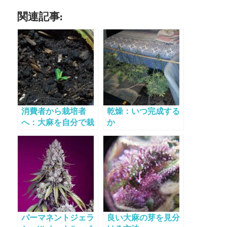
関連記事:
消費者から栽培者
乾燥：いつ完成する
へ：大麻を自分で栽
か
培すると、植物との
関係が変わる理由
パーマネントジェラ
良い大麻の芽を見分