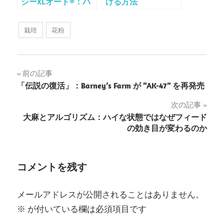
シーXLオート®：パ
ける方法
ワー、風味、樹脂を
兼ね備えた自動開花
栽培
花粉
品種
投
前の記事
「伝説の復活」：Barney’s Farm が ”AK-47” を再発売
稿
次の記事
ナ
大麻とアルゴリズム：ハイな状態ではなぜフィード
の効き目が変わるのか
ビ
ゲ
コメントを残す
ー
シ
メールアドレスが公開されることはありません。
ョ
※
が付いている欄は必須項目です