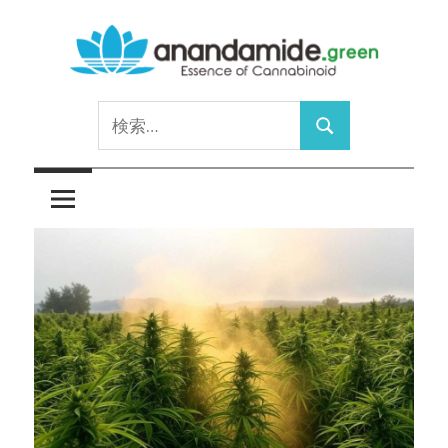
コ
ン
テ
Essence
ン
anandamide.green
検
of
ツ
検
索:
Cannabinoid
へ
索
ス
キ
ッ
プ