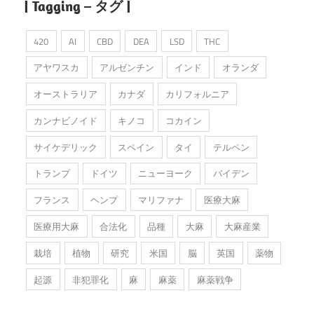
| Tagging – タグ |
420
AI
CBD
DEA
LSD
THC
アヤワスカ
アルゼンチン
インド
オランダ
オーストラリア
カナダ
カリフォルニア
カンナビノイド
キノコ
コカイン
サイケデリック
スペイン
タイ
テルペン
トランプ
ドイツ
ニューヨーク
バイデン
フランス
ヘンプ
マリファナ
医療大麻
医療用大麻
合法化
品種
大麻
大麻産業
栽培
植物
研究
米国
脳
英国
薬物
起源
非犯罪化
麻
麻薬
麻薬戦争