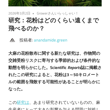
2026年3月2日
Growerさんいらっしゃい！
研究：花粉はどのくらい遠くまで
飛べるのか？
投稿者:
anandamide.green
大麻の花粉散布に関する新たな研究は、作物間の
交雑受粉リスクに寄与する季節的および条件的な
動態を明らかにした。Scientific
Reports
誌に掲載さ
れたこの研究によると、花粉は3～50キロメート
ルの範囲を飛散する可能性があることが明らかに
なった。
この
研究は
、あまり研究されていないものの、麻
生産者にとって大きな影響を与える問題に対処し