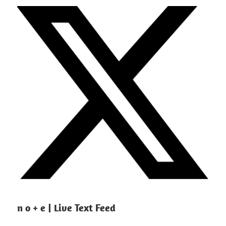
n o + e | Live Text Feed