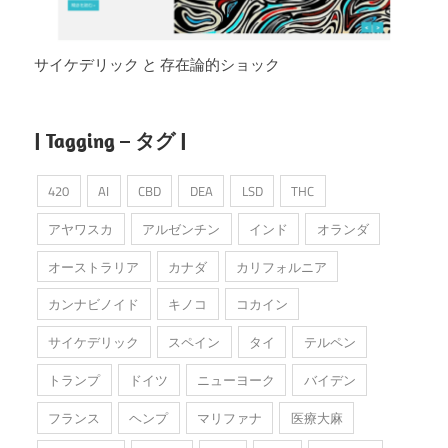
サイケデリック と 存在論的ショック
| Tagging – タグ |
420
AI
CBD
DEA
LSD
THC
アヤワスカ
アルゼンチン
インド
オランダ
オーストラリア
カナダ
カリフォルニア
カンナビノイド
キノコ
コカイン
サイケデリック
スペイン
タイ
テルペン
トランプ
ドイツ
ニューヨーク
バイデン
フランス
ヘンプ
マリファナ
医療大麻