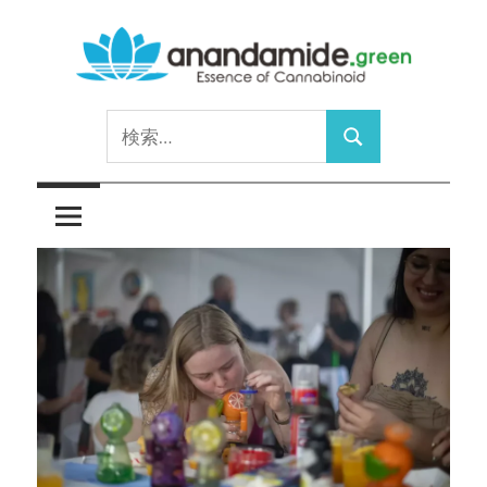
コ
ン
テ
Essence
ン
anandamide.green
検
of
ツ
検
索:
Cannabinoid
へ
索
ス
キ
ッ
プ