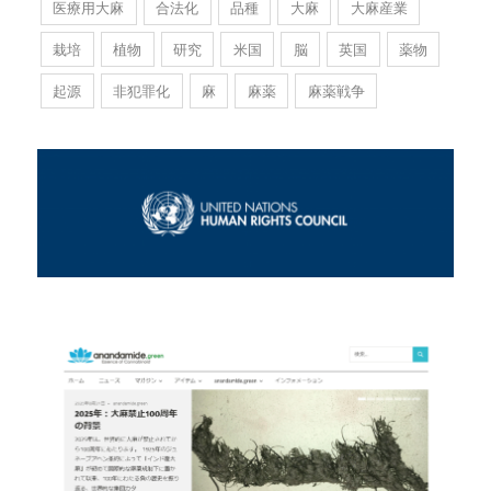
医療用大麻
合法化
品種
大麻
大麻産業
栽培
植物
研究
米国
脳
英国
薬物
起源
非犯罪化
麻
麻薬
麻薬戦争