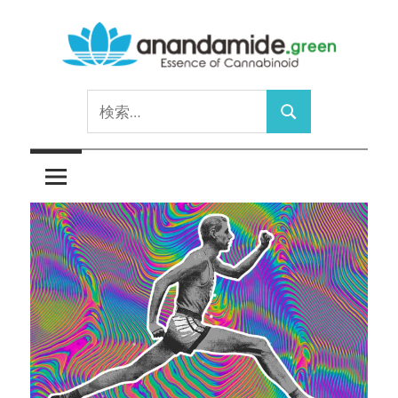
コ
ン
テ
Essence
ン
anandamide.green
検
of
ツ
検
索:
Cannabinoid
へ
索
ス
キ
ッ
プ