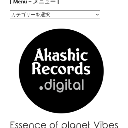
| Menu – メニュー |
|
Menu
–
メ
ニ
ュ
ー
|