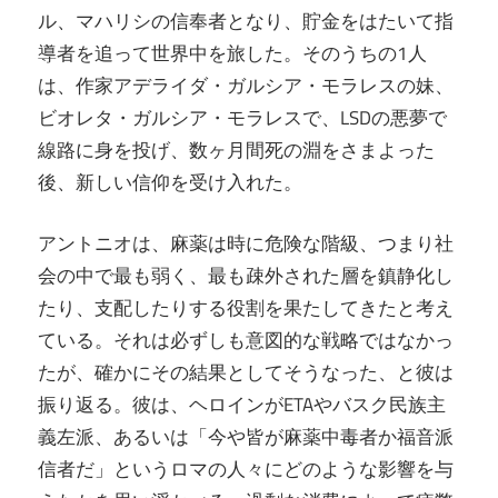
ル、マハリシの信奉者となり、貯金をはたいて指
導者を追って世界中を旅した。そのうちの1人
は、作家アデライダ・ガルシア・モラレスの妹、
ビオレタ・ガルシア・モラレスで、LSDの悪夢で
線路に身を投げ、数ヶ月間死の淵をさまよった
後、新しい信仰を受け入れた。
アントニオは、麻薬は時に危険な階級、つまり社
会の中で最も弱く、最も疎外された層を鎮静化し
たり、支配したりする役割を果たしてきたと考え
ている。それは必ずしも意図的な戦略ではなかっ
たが、確かにその結果としてそうなった、と彼は
振り返る。彼は、ヘロインがETAやバスク民族主
義左派、あるいは「今や皆が麻薬中毒者か福音派
信者だ」というロマの人々にどのような影響を与