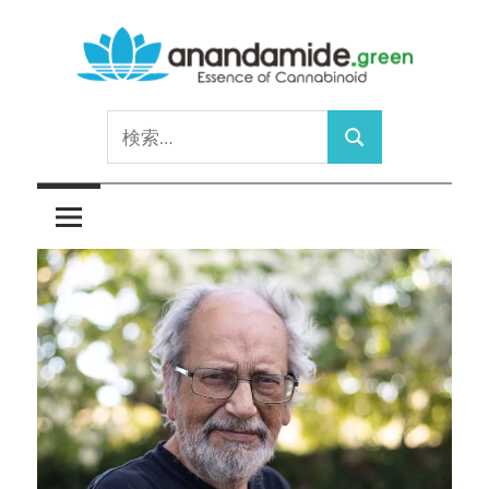
コ
ン
テ
Essence
ン
anandamide.green
検
of
ツ
検
索:
Cannabinoid
へ
索
ス
キ
ッ
プ