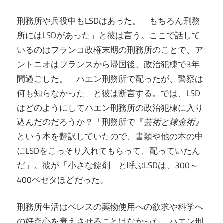
刑務所や兵役中もLSDはあった。「もちろん刑務
所にはLSDがあった」と彼は言う。ここで話して
いるのはフランコ政権末期の刑務所のことで、ア
ントニオはフランスから帰国後、政治犯棟で3年
間過ごした。「ハエン刑務所で配ったが、警察は
何も知らなかった」と彼は断言する。では、LSD
はどのようにしてハエン刑務所の政治犯棟に入り
込んだのだろうか？「刑務所で『
芸術と錬金術』
という本を翻訳していたので、書類や他の本の中
にLSDをこっそり入れてもらって、配っていたん
だ」。彼が「小さな錠剤」と呼ぶLSDは、300～
400ペセタほどだった。
刑務所生活はペレスの薬物使用への欲求や科学へ
の好奇心を衰えさせることはなかった。ハエン刑