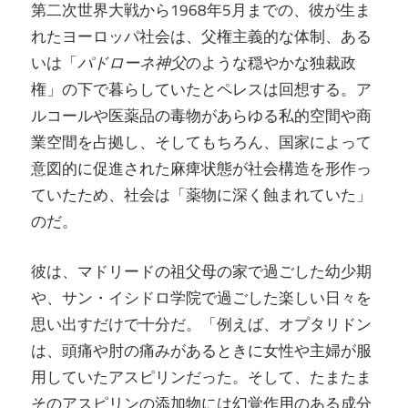
第二次世界大戦から1968年5月までの、彼が生ま
れたヨーロッパ社会は、父権主義的な体制、ある
いは「
パドローネ神父
のような穏やかな独裁政
権」の下で暮らしていたとペレスは回想する。ア
ルコールや医薬品の毒物があらゆる私的空間や商
業空間を占拠し、そしてもちろん、国家によって
意図的に促進された麻痺状態が社会構造を形作っ
ていたため、社会は「薬物に深く蝕まれていた」
のだ。
彼は、マドリードの祖父母の家で過ごした幼少期
や、サン・イシドロ学院で過ごした楽しい日々を
思い出すだけで十分だ。「例えば、オプタリドン
は、頭痛や肘の痛みがあるときに女性や主婦が服
用していたアスピリンだった。そして、たまたま
そのアスピリンの添加物には幻覚作用のある成分