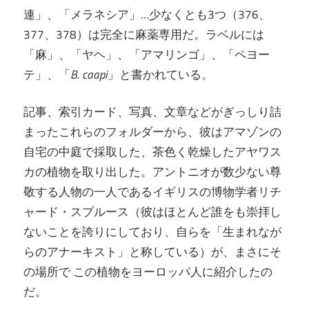
連」、「メラネシア」…少なくとも3つ（376、
377、378）は完全に麻薬専用だ。ラベルには
「麻」、「ヤヘ」、「アマリンゴ」、「ペヨー
テ」、「
B. caapi
」と書かれている。
記事、索引カード、写真、文章などがぎっしり詰
まったこれらのフォルダーから、彼はアマゾンの
自宅の中庭で採取した、茶色く乾燥したアヤワス
カの植物を取り出した。アントニオが数少ない尊
敬する人物の一人であるイギリスの博物学者リチ
ャード・スプルース（彼はほとんど誰をも崇拝し
ないことを誇りにしており、自らを「生まれなが
らのアナーキスト」と称している）が、まさにそ
の場所で
この植物をヨーロッパ人に紹介したの
だ。