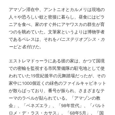
アマゾン滞在中、アントニオとカルメリは現地の
人々や恐ろしい蚊と密接に暮らし、昼食にはピラ
ニアを食べ、家のすぐ外にアヤワスカの群生が育
つのを眺めていた。文筆家というよりは博物学者
であるペレスは、それを
バニステリオプシス・カ
ーピと名付けた。
エストレマドゥーラにある彼の家は、かつて国境
での密輸を監視する市民警備隊の駐屯地として使
われていた19世紀後半の元舞踏場だったが、その
家中に1000個近くの緑色のファイルキャビネット
が散らばっており、番号が振られ、さまざまなテ
ーマのラベルが貼られている。「アマゾンの教
会」、「ベネズエラ」、「98年世代」、「バルト
ロメ・デ・ラス・カサス」、「68年5月」、「国