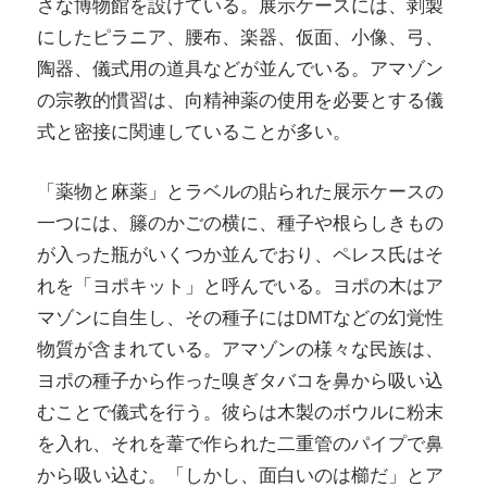
さな博物館を設けている。展示ケースには、剥製
にしたピラニア、腰布、楽器、仮面、小像、弓、
陶器、儀式用の道具などが並んでいる。アマゾン
の宗教的慣習は、向精神薬の使用を必要とする儀
式と密接に関連していることが多い。
「薬物と麻薬」とラベルの貼られた展示ケースの
一つには、籐のかごの横に、種子や根らしきもの
が入った瓶がいくつか並んでおり、ペレス氏はそ
れを「ヨポキット」と呼んでいる。ヨポの木はア
マゾンに自生し、その種子にはDMTなどの幻覚性
物質が含まれている。アマゾンの様々な民族は、
ヨポの種子から作った嗅ぎタバコを鼻から吸い込
むことで儀式を行う。彼らは木製のボウルに粉末
を入れ、それを葦で作られた二重管のパイプで鼻
から吸い込む。「しかし、面白いのは櫛だ」とア