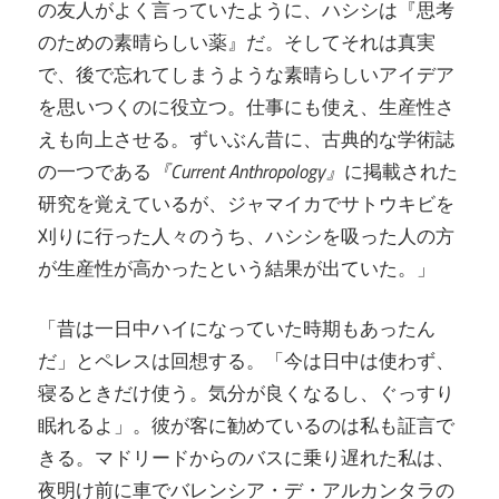
の友人がよく言っていたように、ハシシは『思考
のための素晴らしい薬』だ。そしてそれは真実
で、後で忘れてしまうような素晴らしいアイデア
を思いつくのに役立つ。仕事にも使え、生産性さ
えも向上させる。ずいぶん昔に、古典的な学術誌
の一つである
『Current Anthropology』
に掲載された
研究を覚えているが、ジャマイカでサトウキビを
刈りに行った人々のうち、ハシシを吸った人の方
が生産性が高かったという結果が出ていた。」
「昔は一日中ハイになっていた時期もあったん
だ」とペレスは回想する。「今は日中は使わず、
寝るときだけ使う。気分が良くなるし、ぐっすり
眠れるよ」。彼が客に勧めているのは私も証言で
きる。マドリードからのバスに乗り遅れた私は、
夜明け前に車でバレンシア・デ・アルカンタラの