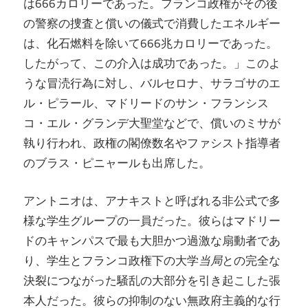
は666カロリーであった。フランコ政権がその後
の警察の捜査と償いの儀式で消費したエネルギー
は、化石燃料を除いて666兆カロリーであった。
したがって、この介入は成功であった。」このよ
うな冒涜行為に対し、バルセロナ、サラゴサのエ
ル・ピラール、マドリードのサン・フランシス
コ・エル・グランデ大聖堂などで、償いのミサが
執り行われ、政権の閣僚数名やファシスト指導者
のブラス・ピニャールも出席した。
アントニオは、アナキストと呼ばれる非公式で多
様な学生グループの一員だった。彼らはマドリー
ドのキャンパスで最も大胆かつ過激な扇動者であ
り、学生とフランコ政権下の大学
当局
との完全な
決裂につながった騒乱の大部分を引き起こした張
本人だった。彼らの抑制のない無政府主義的な行