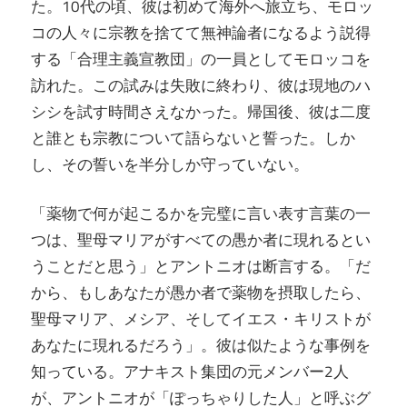
た。10代の頃、彼は初めて海外へ旅立ち、モロッ
コの人々に宗教を捨てて無神論者になるよう説得
する「合理主義宣教団」の一員としてモロッコを
訪れた。この試みは失敗に終わり、彼は現地のハ
シシを試す時間さえなかった。帰国後、彼は二度
と誰とも宗教について語らないと誓った。しか
し、その誓いを半分しか守っていない。
「薬物で何が起こるかを完璧に言い表す言葉の一
つは、聖母マリアがすべての愚か者に現れるとい
うことだと思う」とアントニオは断言する。「だ
から、もしあなたが愚か者で薬物を摂取したら、
聖母マリア、メシア、そしてイエス・キリストが
あなたに現れるだろう」。彼は似たような事例を
知っている。アナキスト集団の元メンバー2人
が、アントニオが「ぽっちゃりした人」と呼ぶグ