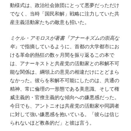
動様式は、政治社会旅団にとって悪夢だっただけ
でなく、当時「国民和解」戦略に注力していた共
産主義活動家たちの敵意も招いた。
ミケル・アモロスが著書『アナーキズムの崇高な
年
』で指摘しているように、首都の大学都市にお
ける革命的熱狂の数ヶ月間を振り返るこの本で
は、アナーキストと共産党の活動家との和解不可
能な関係は、綱領上の意見の相違だけにとどまら
なかった。彼らを和解不可能にしたのは、共通の
精神、常に倫理の一形態である美意識、そして権
威主義的・官僚主義的な傾向への嫌悪感だった。
今日でも、アントニオは共産党の活動家や同調者
に対して強い嫌悪感を抱いている。「彼らは信じ
られないほど教条的だ」と彼は言う。