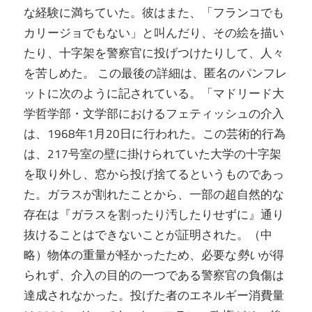
な経験に満ちていた。彼はまた、「フランコでも
カリージョでもない」と叫んだり、その絵を描い
たり、十字架を警察官に投げつけたりして、人々
を苦しめた
。
この最後の詳細は、匿名のパンフレ
ットに次のように記されている。「マドリード大
学哲学部・文学部におけるフェティッシュの介入
は、1968年1月20日に行われた。この芸術的行為
は、217号室の壁に掛けられていた大学の十字架
を取り外し、窓から投げ捨てるというものであっ
た。ガラスが割れたことから、一部の超自然的な
存在は『ガラスを割ったり汚したりせずに』通り
抜けることはできないことが証明された。（中
略）物体の重量が軽かったため、必要な
勢い
が得
られず、介入の目的の一つである警察官の負傷は
達成されなかった。投げた者のエネルギー消費量