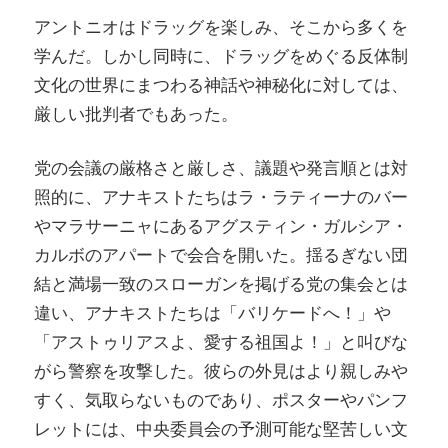
アントニオはドラッグを楽しみ、そこから多くを
学んだ。しかし同時に、ドラッグをめぐる反体制
文化の世界にまつわる神話や神秘化に対しては、
厳しい批判者でもあった。
党の会議の厳格さと厳しさ、議題や発言順とは対
照的に、アナキストたちはラ・ラティーナのバー
やマラサーニャにあるアグスティン・ガルシア・
カルボのアパートで会合を開いた。揺るぎない団
結と満場一致のスローガンを掲げる党の集会とは
違い、アナキストたちは「バリケードへ！」や
「アストゥリアスよ、愛する祖国よ！」と叫びな
がら警察を攻撃した。彼らの外見はより親しみや
すく、気取らないものであり、ポスターやパンフ
レットには、中央委員会の予測可能な堅苦しい文