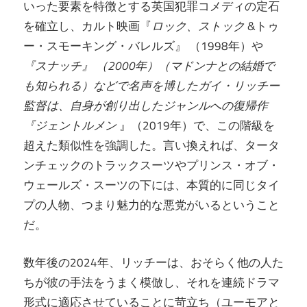
いった要素を特徴とする英国犯罪コメディの定石
を確立し、カルト映画『
ロック、ストック
&トゥ
ー・スモーキング・バレルズ』 （1998年）や
『スナッチ』 （2000年）（マドンナとの結婚で
も知られる）などで名声を博したガイ・リッチー
監督は、自身が創り出したジャンルへの復帰作
『
ジェントルメン
』（2019年）で、この階級を
超えた類似性を強調した。言い換えれば、タータ
ンチェックのトラックスーツやプリンス・オブ・
ウェールズ・スーツの下には、本質的に同じタイ
プの人物、つまり魅力的な悪党がいるということ
だ。
数年後の2024年、リッチーは、おそらく他の人た
ちが彼の手法をうまく模倣し、それを連続ドラマ
形式に適応させていることに苛立ち（ユーモアと