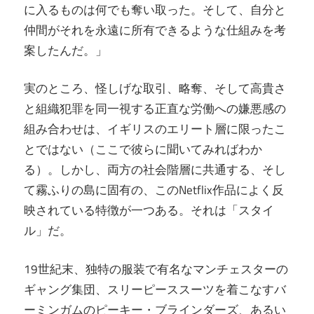
に入るものは何でも奪い取った。そして、自分と
仲間がそれを永遠に所有できるような仕組みを考
案したんだ。」
実のところ、怪しげな取引、略奪、そして高貴さ
と組織犯罪を同一視する正直な労働への嫌悪感の
組み合わせは、イギリスのエリート層に限ったこ
とではない（ここで彼らに聞いてみればわか
る）。しかし、両方の社会階層に共通する、そし
て霧ふりの島に固有の、このNetflix作品によく反
映されている特徴が一つある。それは「スタイ
ル」だ。
19世紀末、独特の服装で有名なマンチェスターの
ギャング集団、スリーピーススーツを着こなすバ
ーミンガムのピーキー・ブラインダーズ、あるい