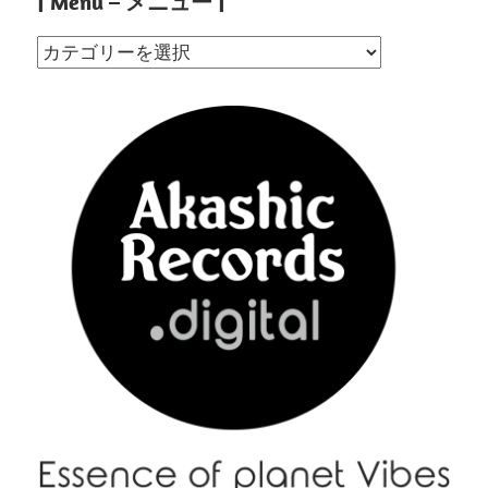
| Menu – メニュー |
|
Menu
–
メ
ニ
ュ
ー
|