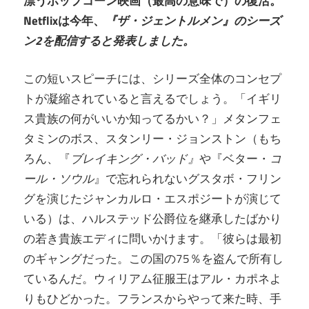
漂うポップコーン映画（最高の意味で）の復活。
Netflixは今年、
『ザ・ジェントルメン』のシーズ
ン2を配信すると発表しました。
この短いスピーチには、シリーズ全体のコンセプ
トが凝縮されていると言えるでしょう。「イギリ
ス貴族の何がいいか知ってるかい？」メタンフェ
タミンのボス、スタンリー・ジョンストン（もち
ろん、『
ブレイキング・バッド』
や『ベター・
コ
ール・ソウル
』で忘れられないグスタボ・フリン
グを演じたジャンカルロ・エスポジートが演じて
いる）は、ハルステッド公爵位を継承したばかり
の若き貴族エディに問いかけます。「彼らは最初
のギャングだった。この国の75％を盗んで所有し
ているんだ。ウィリアム征服王はアル・カポネよ
りもひどかった。フランスからやって来た時、手