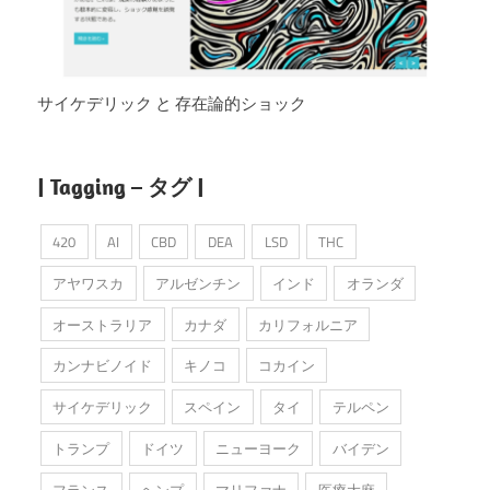
サイケデリック と 存在論的ショック
| Tagging – タグ |
420
AI
CBD
DEA
LSD
THC
アヤワスカ
アルゼンチン
インド
オランダ
オーストラリア
カナダ
カリフォルニア
カンナビノイド
キノコ
コカイン
サイケデリック
スペイン
タイ
テルペン
トランプ
ドイツ
ニューヨーク
バイデン
フランス
ヘンプ
マリファナ
医療大麻