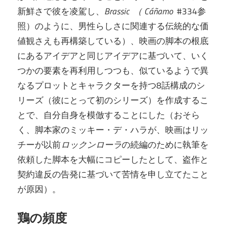
新鮮さで彼を凌駕し、
Brassic （
Cáñamo
#334参
照）のように、男性らしさに関連する伝統的な価
値観さえも再構築している）、映画の脚本の根底
にあるアイデアと同じアイデアに基づいて、いく
つかの要素を再利用しつつも、似ているようで異
なるプロットとキャラクターを持つ8話構成のシ
リーズ（彼にとって初のシリーズ）を作成するこ
とで、自分自身を模倣することにした（おそら
く、脚本家のミッキー・デ・ハラが、映画はリッ
チーが以前
ロックンローラ
の続編のために執筆を
依頼した脚本を大幅にコピーしたとして、盗作と
契約違反の告発に基づいて苦情を申し立てたこと
が原因）。
鶏の頻度