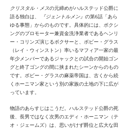
クリスタル・メス
の元締めがハルステッド公爵に
語る独白は、
『ジェントルメン』
の第6話「あら
ゆる事態」からのものです。具体的には、ボクシ
ングのプロモーター兼資金洗浄業者であるヘンリ
ー・コリンズ演じるボクサーと、ボビー・グラス
（レイ・ウィンストン）率いるマフィア一家の最
年少メンバーであるジャックとの試合の開始ゴン
グと終了ゴングの間に挟まれたシーンからのもの
です。ボビー・グラスの麻薬帝国は、古くから続
くホーニマン家という別の家族の土地の下に広が
っています。
物語のあらすじはこうだ。ハルステッド公爵の死
後、長男ではなく次男のエディ・ホーニマン（テ
オ・ジェームズ）は、思いがけず爵位と広大な田