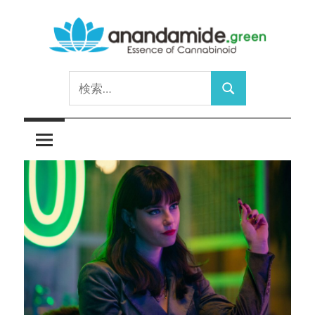
コ
ン
テ
Essence
ン
anandamide.green
検
of
ツ
検
索:
Cannabinoid
へ
索
ス
キ
ッ
プ