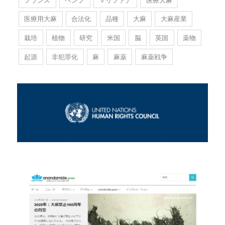
医療用大麻
合法化
品種
大麻
大麻産業
栽培
植物
研究
米国
脳
英国
薬物
起源
非犯罪化
麻
麻薬
麻薬戦争