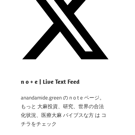
n o + e | Live Text Feed
anandamide.green の n o t e ページ。
もっと 大麻投資、研究、世界の合法
化状況、医療大麻 バイブスな方 は コ
チラをチェック