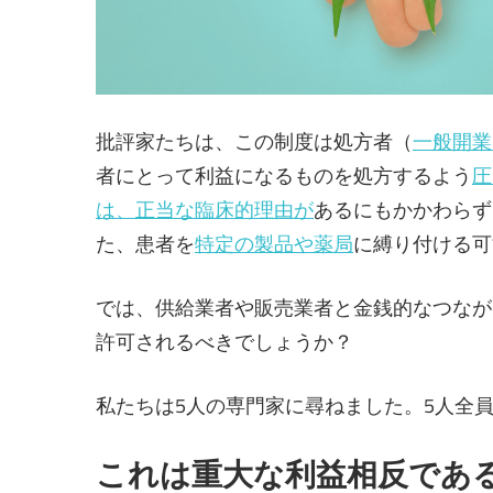
批評家たちは、この制度は処方者（
一般開業
者にとって利益になるものを処方するよう
圧
は、
正当な臨床的理由が
あるにもかかわらず
た、患者を
特定の製品や薬局
に縛り付ける可
では、供給業者や販売業者と金銭的なつなが
許可されるべきでしょうか？
私たちは5人の専門家に尋ねました。5人全
これは重大な利益相反であ