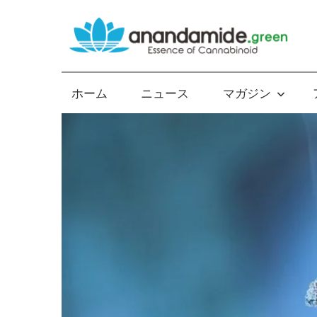
コ
ン
テ
Essence
ン
of
ツ
ホーム
ニュース
マガジン
Cannabinoid
へ
ス
キ
ッ
プ