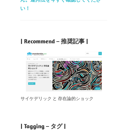
い！
| Recommend – 推奨記事 |
サイケデリック と 存在論的ショック
| Tagging – タグ |