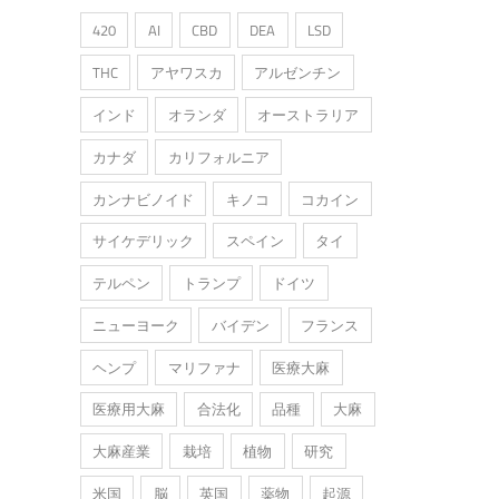
420
AI
CBD
DEA
LSD
THC
アヤワスカ
アルゼンチン
インド
オランダ
オーストラリア
カナダ
カリフォルニア
カンナビノイド
キノコ
コカイン
サイケデリック
スペイン
タイ
テルペン
トランプ
ドイツ
ニューヨーク
バイデン
フランス
ヘンプ
マリファナ
医療大麻
医療用大麻
合法化
品種
大麻
大麻産業
栽培
植物
研究
米国
脳
英国
薬物
起源