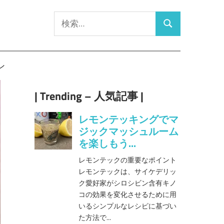
検
検
索:
索
ン
| Trending – 人気記事 |