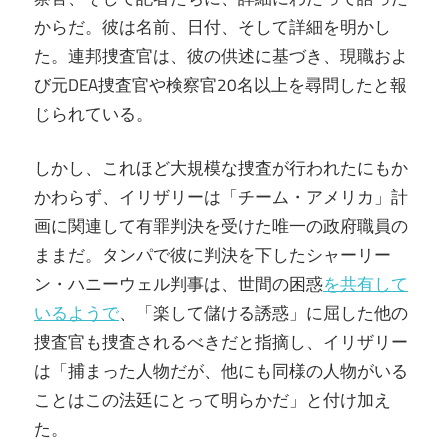
からだ。彼は名前、日付、そして詳細を明かし
た。連邦捜査官は、彼の供述に基づき、現職およ
び元DEA捜査官や検察官20名以上を尋問したと報
じられている。
しかし、これほど大規模な捜査が行われたにもか
かわらず、イリザリーは「チーム・アメリカ」計
画に関連して有罪判決を受けた唯一の政府職員の
ままだ。タンパで彼に判決を下したシャーリー
ン・ハニーウェル判事は、世間の困惑
を共有して
いるようで
、「楽して儲ける誘惑」に屈した他の
捜査官も捜査されるべきだと指摘し、イリザリー
は「捕まった人物だが、他にも同様の人物がいる
ことはこの法廷にとって明らかだ」と付け加え
た。