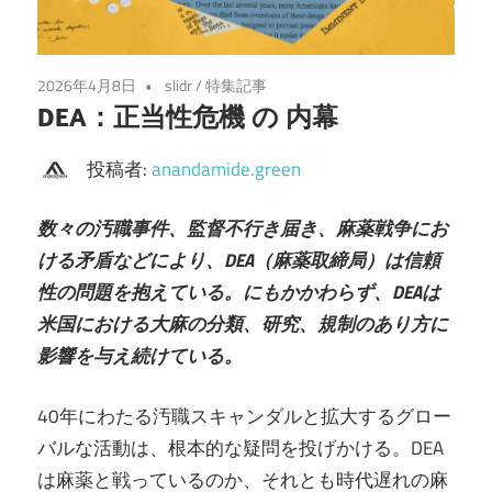
2026年4月8日
slidr
/
特集記事
DEA：正当性危機 の 内幕
投稿者:
anandamide.green
数々の汚職事件、監督不行き届き、麻薬戦争にお
ける矛盾などにより、DEA（麻薬取締局）は信頼
性の問題を抱えている。にもかかわらず、DEAは
米国における大麻の分類、研究、規制のあり方に
影響を与え続けている。
40年にわたる汚職スキャンダルと拡大するグロー
バルな活動は、根本的な疑問を投げかける。DEA
は麻薬と戦っているのか、それとも時代遅れの麻