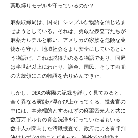
薬取締りモデルを守っているのか？
麻薬取締局は、国民にシンプルな物語を信じ込ま
せようとしている。それは、勇敢な捜査官たちが
麻薬カルテルと戦い、アメリカの家族を危険な薬
物から守り、地域社会をより安全にしているとい
う物語だ。これは説得力のある物語であり、同局
は半世紀以上にわたり、議会、国民、そして両党
の大統領にこの物語を売り込んできた。
しかし、DEAの実際の記録を詳しく見てみると、
全く異なる実態が浮かび上がってくる。捜査官の
中には、本来標的とするはずの麻薬密売人と共に
数百万ドルもの資金洗浄を行っていた者もいる。
数十人が関与した汚職捜査で、政府による有罪判
決はわずか1件にとどまった。海外での作戦は、