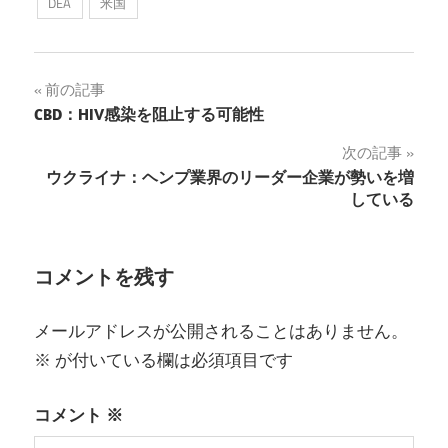
DEA
米国
ら」の論争
投
前の記事
CBD：HIV感染を阻止する可能性
稿
次の記事
ナ
ウクライナ：ヘンプ業界のリーダー企業が勢いを増
している
ビ
ゲ
コメントを残す
ー
シ
メールアドレスが公開されることはありません。
ョ
※
が付いている欄は必須項目です
ン
コメント
※