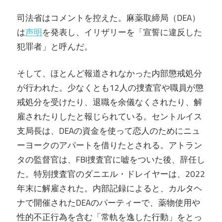
司法省はコメントを控えた。麻薬取締局（DEA）
は
声明
を発表し、イリザリーを「宣誓に違反した
犯罪者」と呼んだ。
そして、ほとんど報道されなかった内部懲戒処分
が行われた。少なくとも12人の捜査官や職員が懲
戒処分を受けたり、退職を余儀なくされたり、解
雇されたりしたと報じられている。セントルイス
支局長は、DEAの資金を使って恋人のためにニュ
ーヨークのアパートを借りたとされる。アトラン
タの監督官は、FBI捜査官に嘘をついた後、辞任し
た。特別捜査官のダニエル・ドレイヤーは、2022
年末に解雇された。内部記録によると、カルタヘ
ナで開催されたDEAのパーティーで、薬物使用や
性的不正行為を含む「常軌を逸した行動」をとっ