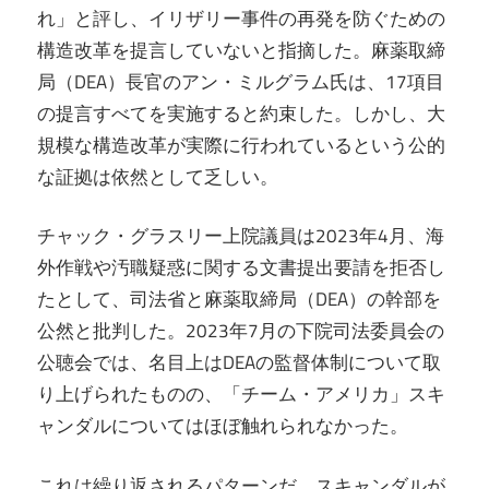
れ」と評し、イリザリー事件の再発を防ぐための
構造改革を提言していないと指摘した。麻薬取締
局（DEA）長官のアン・ミルグラム氏は、17項目
の提言すべてを実施すると約束した。しかし、大
規模な構造改革が実際に行われているという公的
な証拠は依然として乏しい。
チャック・グラスリー上院議員は2023年4月、海
外作戦や汚職疑惑に関する文書提出要請を拒否し
たとして、司法省と麻薬取締局（DEA）の幹部を
公然と批判した。2023年7月の下院司法委員会の
公聴会では、名目上はDEAの監督体制について取
り上げられたものの、「チーム・アメリカ」スキ
ャンダルについてはほぼ触れられなかった。
これは繰り返されるパターンだ。スキャンダルが