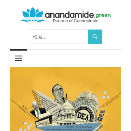
コ
ン
テ
Essence
ン
anandamide.green
検
of
ツ
検
索:
Cannabinoid
へ
索
ス
キ
ッ
プ