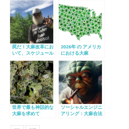
罠だ！大麻改革にお
2026年 の アメリカ
いて、スケジュール
における大麻
IIIが現状維持より悪
化する可能性
世界で最も神話的な
ソーシャルエンジニ
大麻を求めて
アリング：大麻合法
化計画を分断する
「私たち」対「彼