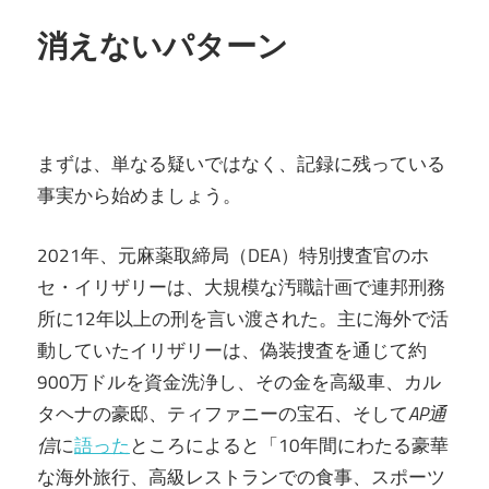
消えないパターン
まずは、単なる疑いではなく、記録に残っている
事実から始めましょう。
2021年、元麻薬取締局（DEA）特別捜査官のホ
セ・イリザリーは、大規模な汚職計画で連邦刑務
所に12年以上の刑を言い渡された。主に海外で活
動していたイリザリーは、偽装捜査を通じて約
900万ドルを資金洗浄し、その金を高級車、カル
タヘナの豪邸、ティファニーの宝石、そして
AP通
信
に
語った
ところによると「10年間にわたる豪華
な海外旅行、高級レストランでの食事、スポーツ