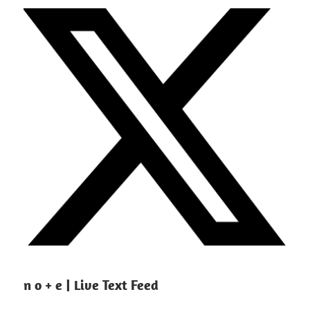
n o + e | Live Text Feed