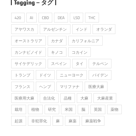
| Tagging – タグ |
420
AI
CBD
DEA
LSD
THC
アヤワスカ
アルゼンチン
インド
オランダ
オーストラリア
カナダ
カリフォルニア
カンナビノイド
キノコ
コカイン
サイケデリック
スペイン
タイ
テルペン
トランプ
ドイツ
ニューヨーク
バイデン
フランス
ヘンプ
マリファナ
医療大麻
医療用大麻
合法化
品種
大麻
大麻産業
栽培
植物
研究
米国
脳
英国
薬物
起源
非犯罪化
麻
麻薬
麻薬戦争