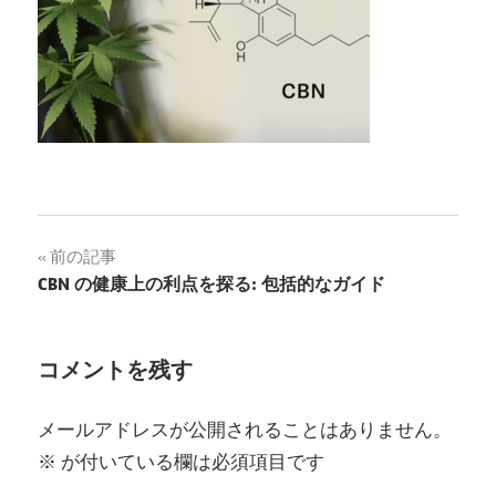
投
前の記事
CBN の健康上の利点を探る: 包括的なガイド
稿
ナ
コメントを残す
ビ
ゲ
メールアドレスが公開されることはありません。
※
が付いている欄は必須項目です
ー