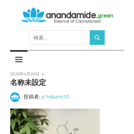
コ
ン
テ
Essence
ン
anandamide.green
検
of
ツ
検
索:
Cannabinoid
へ
索
ス
キ
ッ
2026年4月20日
名称未設定
プ
投稿者:
a7ndaami10