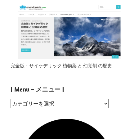
完全版：サイケデリック 植物薬 と 幻覚剤 の歴史
| Menu – メニュー |
|
Menu
–
メ
ニ