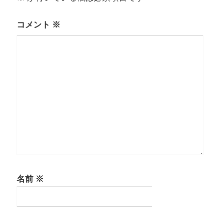
ョ
ン
コメント
※
名前
※