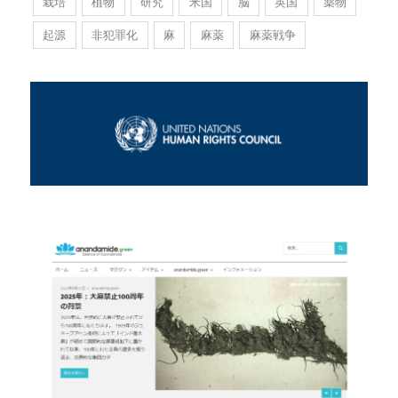
栽培
植物
研究
米国
脳
英国
薬物
起源
非犯罪化
麻
麻薬
麻薬戦争