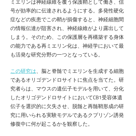
ミエリンは神経線維を覆う保護鞘として働き、信
号が効率的に伝達されるようにする。多発性硬化
症などの疾患でこの鞘が損傷すると、神経細胞間
の情報伝達が阻害され、神経線維がより露出して
しまう。そのため、この保護層を再構築する身体
の能力である再ミエリン化は、神経学において最
も活発な研究分野の一つとなっている。
この研究は
、脳と脊髄でミエリンを生成する細胞
であるオリゴデンドロサイトに焦点を当てた。研
究者らは、マウスの遺伝子モデルを用いて、分化
したオリゴデンドロサイトにおいてCB1受容体遺
伝子を選択的に欠失させ、脱髄と再髄鞘形成の研
究に用いられる実験モデルであるクプリゾン誘発
修復中に何が起こるかを観察した。