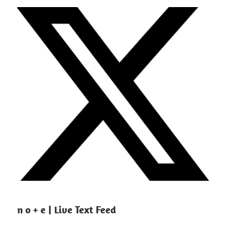
n o + e | Live Text Feed