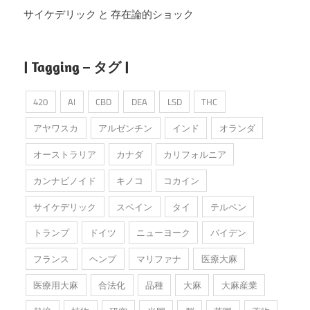
サイケデリック と 存在論的ショック
| Tagging – タグ |
420
AI
CBD
DEA
LSD
THC
アヤワスカ
アルゼンチン
インド
オランダ
オーストラリア
カナダ
カリフォルニア
カンナビノイド
キノコ
コカイン
サイケデリック
スペイン
タイ
テルペン
トランプ
ドイツ
ニューヨーク
バイデン
フランス
ヘンプ
マリファナ
医療大麻
医療用大麻
合法化
品種
大麻
大麻産業