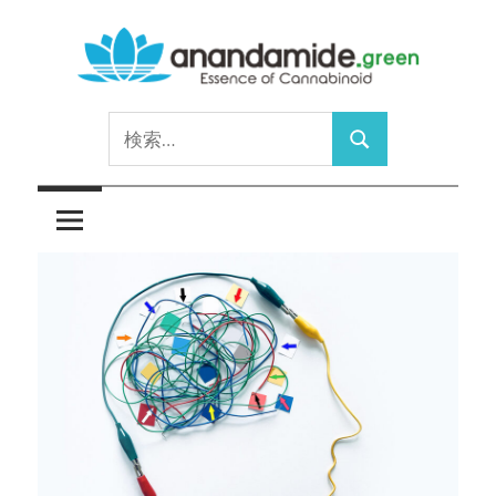
コ
ン
テ
Essence
ン
anandamide.green
検
of
ツ
検
索:
Cannabinoid
へ
索
ス
キ
ッ
プ