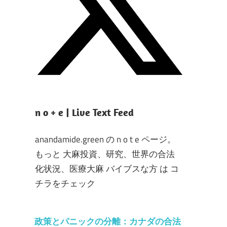
n o + e | Live Text Feed
anandamide.green の n o t e ページ。
もっと 大麻投資、研究、世界の合法
化状況、医療大麻 バイブスな方 は コ
チラをチェック
政策とパニックの分離：カナダの合法