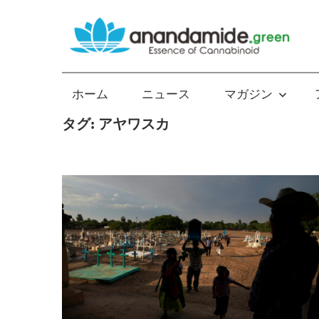
コ
ン
テ
Essence
ン
of
ツ
ホーム
ニュース
マガジン
Cannabinoid
へ
タグ:
アヤワスカ
ス
キ
ッ
プ