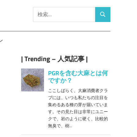
検
検
索:
索
ン
| Trending – 人気記事 |