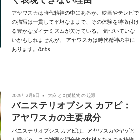
アヤワスカは時代精神の中にあるが、映画やテレビで
の描写は一貫して平坦なままで、その体験を特徴付け
る豊かなダイナミズムが欠けている。 気づいていな
いかもしれませんが、 アヤワスカは時代精神の中に
あります。&nbs
2025年2月6日
大麻 と 幻覚植物 の 起源
バニステリオプシス カアピ：
アヤワスカの主要成分
バニステリオプシス カアピは、アヤワスカやヤゲと
も呼ばれ、この神聖な調合物の材料となるつる植物