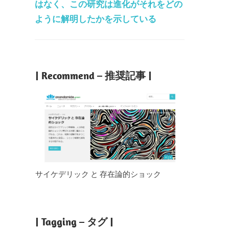
はなく、この研究は進化がそれをどの
ように解明したかを示している
| Recommend – 推奨記事 |
サイケデリック と 存在論的ショック
| Tagging – タグ |