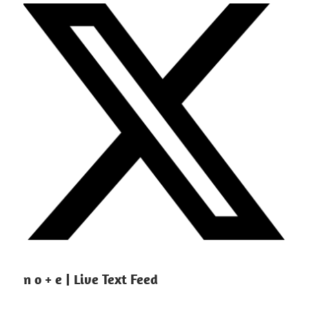
n o + e | Live Text Feed