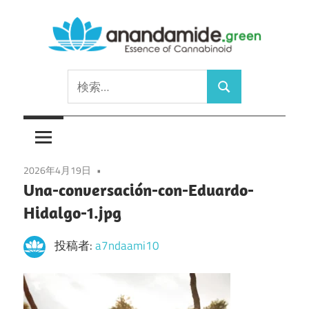
コ
ン
テ
Essence
ン
anandamide.green
検
of
ツ
検
索:
Cannabinoid
へ
索
ス
キ
ッ
2026年4月19日
Una-conversación-con-Eduardo-
プ
Hidalgo-1.jpg
投稿者:
a7ndaami10