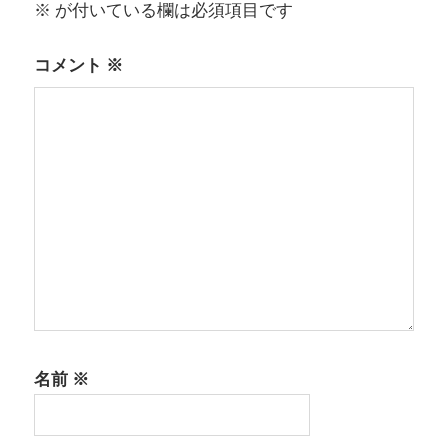
ー
※
が付いている欄は必須項目です
シ
コメント
※
ョ
ン
名前
※