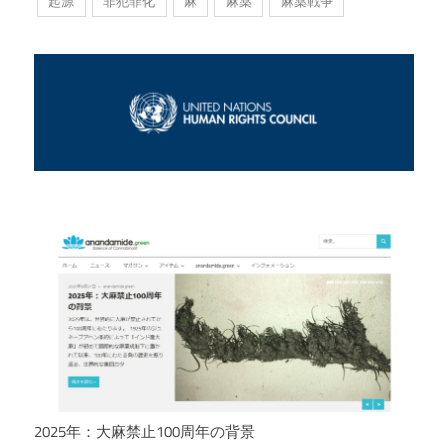
起源
非犯罪化
麻
麻薬
麻薬戦争
2025年：大麻禁止100周年の背景