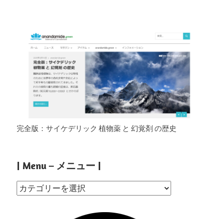
完全版：サイケデリック 植物薬 と 幻覚剤 の歴史
| Menu – メニュー |
|
Menu
–