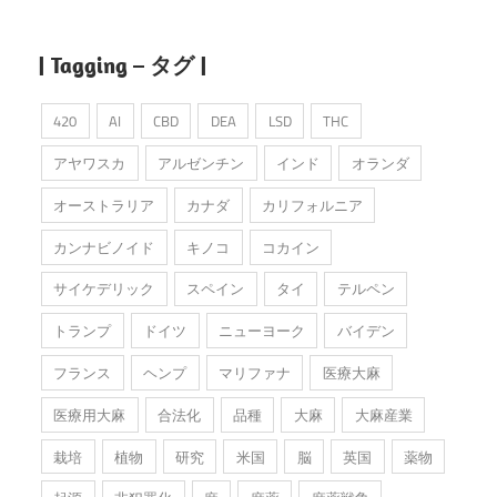
| Tagging – タグ |
420
AI
CBD
DEA
LSD
THC
アヤワスカ
アルゼンチン
インド
オランダ
オーストラリア
カナダ
カリフォルニア
カンナビノイド
キノコ
コカイン
サイケデリック
スペイン
タイ
テルペン
トランプ
ドイツ
ニューヨーク
バイデン
フランス
ヘンプ
マリファナ
医療大麻
医療用大麻
合法化
品種
大麻
大麻産業
栽培
植物
研究
米国
脳
英国
薬物