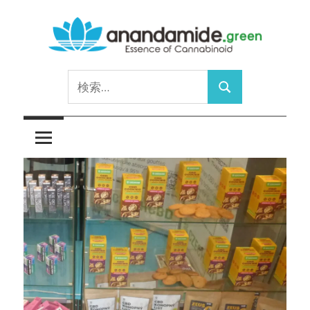
コ
ン
テ
Essence
ン
anandamide.green
検
of
ツ
検
索:
Cannabinoid
へ
索
ス
キ
ッ
プ