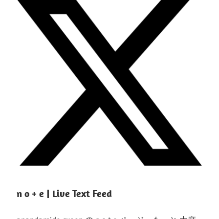
n o + e | Live Text Feed