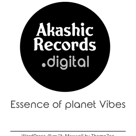
–
メ
ニ
ュ
ー
|