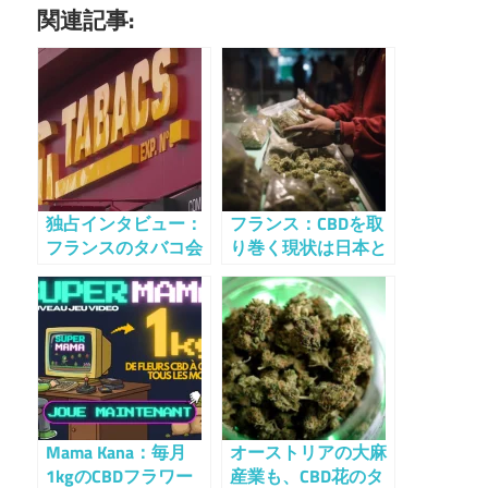
関連記事:
独占インタビュー：
フランス：CBDを取
フランスのタバコ会
り巻く現状は日本と
社はCBDに課税した
似ている
いのか？
Mama Kana：毎月
オーストリアの大麻
1kgのCBDフラワー
産業も、CBD花のタ