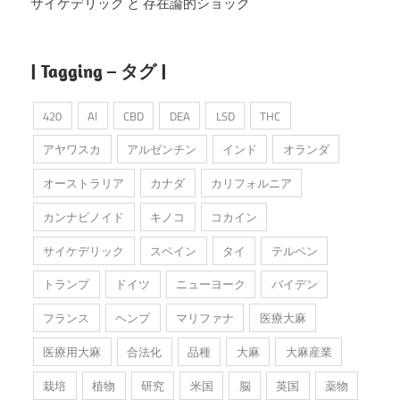
サイケデリック と 存在論的ショック
| Tagging – タグ |
420
AI
CBD
DEA
LSD
THC
アヤワスカ
アルゼンチン
インド
オランダ
オーストラリア
カナダ
カリフォルニア
カンナビノイド
キノコ
コカイン
サイケデリック
スペイン
タイ
テルペン
トランプ
ドイツ
ニューヨーク
バイデン
フランス
ヘンプ
マリファナ
医療大麻
医療用大麻
合法化
品種
大麻
大麻産業
栽培
植物
研究
米国
脳
英国
薬物