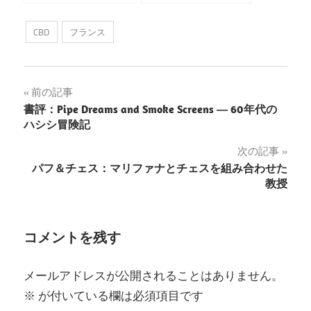
が当たるレトロなゲ
バコ独占提案に反対
ーム「スーパー・マ
する運動を展開して
CBD
フランス
マ」を発売 （フラン
いる
ス）
投
前の記事
書評：Pipe Dreams and Smoke Screens ― 60年代の
稿
ハシシ冒険記
ナ
次の記事
パフ＆チェス：マリファナとチェスを組み合わせた
ビ
教授
ゲ
ー
コメントを残す
シ
メールアドレスが公開されることはありません。
ョ
※
が付いている欄は必須項目です