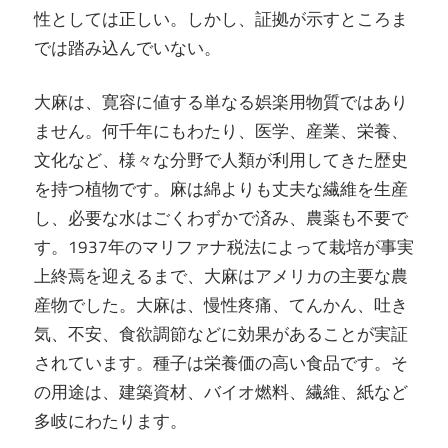
性としては正しい。しかし、証拠が示すところま
では踏み込んでいない。
大麻は、寛容に値する単なる娯楽用物質ではあり
ません。何千年にもわたり、医学、産業、栄養、
文化など、様々な分野で人類が利用してきた歴史
を持つ植物です。麻は綿よりも丈夫な繊維を生産
し、必要な水はごくわずかで済み、農薬も不要で
す。1937年のマリファナ税法によって栽培が事実
上終焉を迎えるまで、大麻はアメリカの主要な農
産物でした。大麻は、慢性疼痛、てんかん、吐き
気、不安、食欲調節などに効果があることが実証
されています。種子は栄養価の高い食品です。そ
の用途は、建築資材、バイオ燃料、繊維、紙など
多岐にわたります。