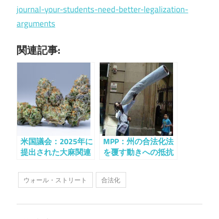
journal-your-students-need-better-legalization-
arguments
関連記事:
米国議会：2025年に
MPP：州の合法化法
提出された大麻関連
を覆す動きへの抵抗
法案のすべて
が「業界全体の最優
先課題」でなければ
ウォール・ストリート
合法化
ならないと表明