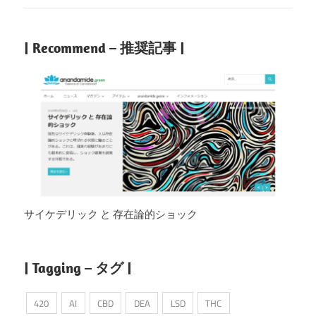
| Recommend – 推奨記事 |
サイケデリック と 存在論的ショック
| Tagging – タグ |
420
AI
CBD
DEA
LSD
THC