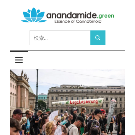
コ
ン
テ
Essence
ン
anandamide.green
検
of
ツ
検
索:
Cannabinoid
へ
索
ス
キ
ッ
プ