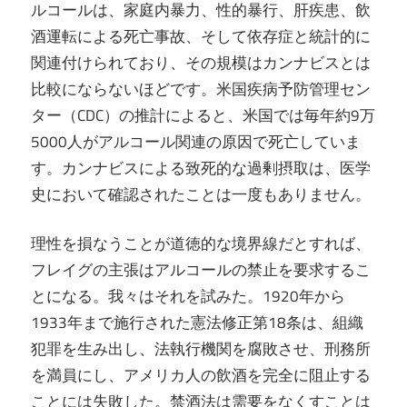
ルコールは、家庭内暴力、性的暴行、肝疾患、飲
酒運転による死亡事故、そして依存症と統計的に
関連付けられており、その規模はカンナビスとは
比較にならないほどです。米国疾病予防管理セン
ター（CDC）の推計によると、米国では毎年約9万
5000人がアルコール関連の原因で死亡していま
す。カンナビスによる致死的な過剰摂取は、医学
史において確認されたことは一度もありません。
理性を損なうことが道徳的な境界線だとすれば、
フレイグの主張はアルコールの禁止を要求するこ
とになる。我々はそれを試みた。1920年から
1933年まで施行された憲法修正第18条は、組織
犯罪を生み出し、法執行機関を腐敗させ、刑務所
を満員にし、アメリカ人の飲酒を完全に阻止する
ことには失敗した。禁酒法は需要をなくすことは