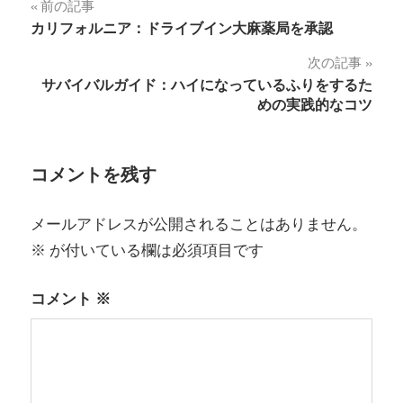
投
前の記事
カリフォルニア：ドライブイン大麻薬局を承認
稿
次の記事
ナ
サバイバルガイド：ハイになっているふりをするた
めの実践的なコツ
ビ
ゲ
コメントを残す
ー
シ
メールアドレスが公開されることはありません。
ョ
※
が付いている欄は必須項目です
ン
コメント
※