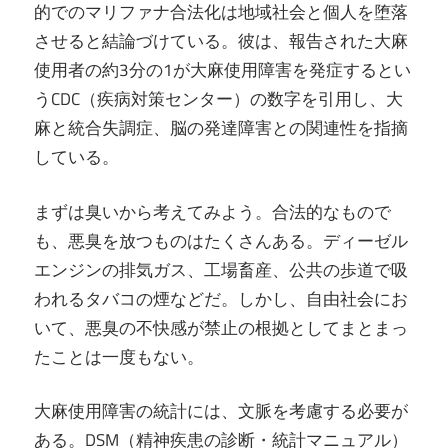
的でのマリファナ合法化は地域社会と個人を堕落
させると結論づけている。彼は、報告された大麻
使用者の約3分の1が大麻使用障害を発症するとい
うCDC（疾病対策センター）の数字を引用し、大
麻と統合失調症、脳の発達障害との関連性を指摘
している。
まずは臭いから考えてみよう。合法的なもので
も、悪臭を放つものはたくさんある。ディーゼル
エンジンの排気ガス、工場畜産、公共の歩道で吸
われるタバコの煙などだ。しかし、自由社会にお
いて、悪臭の不快感が禁止の根拠としてまとまっ
たことは一度もない。
大麻使用障害の統計には、文脈を考慮する必要が
ある。DSM（精神疾患の診断・統計マニュアル）