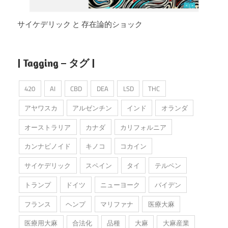
サイケデリック と 存在論的ショック
| Tagging – タグ |
420
AI
CBD
DEA
LSD
THC
アヤワスカ
アルゼンチン
インド
オランダ
オーストラリア
カナダ
カリフォルニア
カンナビノイド
キノコ
コカイン
サイケデリック
スペイン
タイ
テルペン
トランプ
ドイツ
ニューヨーク
バイデン
フランス
ヘンプ
マリファナ
医療大麻
医療用大麻
合法化
品種
大麻
大麻産業