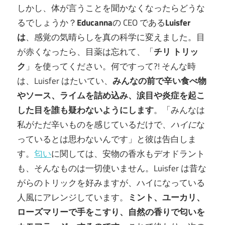
しかし、体が言うことを聞かなくなったらどうな
るでしょうか？
Educanna
の CEO である
Luisfer
は
、感覚の気晴らしを真の科学に変えました。目
が赤くなったら、目薬は忘れて、「
チリ トリッ
ク
」を使ってください。何ですって?! そんな時
は、Luisfer はたいてい、
みんなの前で辛い食べ物
やソース、ライムを詰め込み、涙目や炎症を起こ
した目を誰も疑わないようにします
。「みんなは
私がただ辛いものを感じているだけで、
ハイに
な
っているとは思わないんです」と彼は告白しま
す。
匂い
に関しては、安物の香水もデオドラント
も、そんなものは一切使いません。Luisfer は昔な
がらのトリックを好みますが、ハイになっている
人風にアレンジしています。
ミント、ユーカリ、
ローズマリーで手をこすり、自然の香りで匂いを