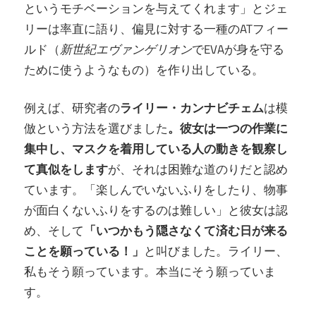
というモチベーションを与えてくれます」とジェ
リーは率直に語り、偏見に対する一種のATフィー
ルド（
新世紀エヴァンゲリオン
でEVAが身を守る
ために使うようなもの）を作り出している。
例えば、研究者の
ライリー・カンナビチェム
は模
倣という方法を選びました
。彼女は一つの作業に
集中し、マスクを着用している人の動きを観察し
て真似をします
が、それは困難な道のりだと認め
ています。「楽しんでいないふりをしたり、物事
が面白くないふりをするのは難しい」と彼女は認
め、そして
「いつかもう隠さなくて済む日が来る
ことを願っている！」
と叫びました。ライリー、
私もそう願っています。本当にそう願っていま
す。