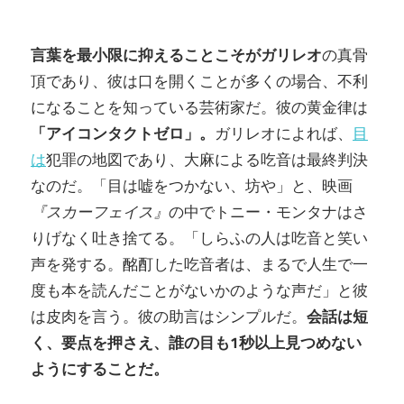
言葉を最小限に抑えることこそがガリレオ
の真骨
頂であり、彼は口を開くことが多くの場合、不利
になることを知っている芸術家だ。彼の黄金律は
「アイコンタクトゼロ」。
ガリレオによれば、
目
は
犯罪の地図であり、大麻による吃音は最終判決
なのだ。「目は嘘をつかない、坊や」と、映画
『スカーフェイス』
の中でトニー・モンタナはさ
りげなく吐き捨てる。「しらふの人は吃音と笑い
声を発する。酩酊した吃音者は、まるで人生で一
度も本を読んだことがないかのような声だ」と彼
は皮肉を言う。彼の助言はシンプルだ。
会話は短
く、要点を押さえ、誰の目も1秒以上見つめない
ようにすることだ。