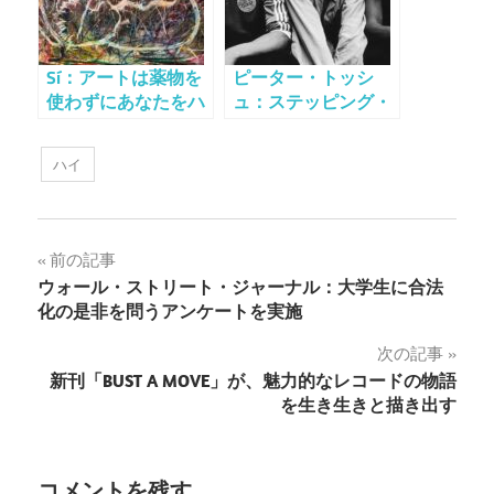
Sí：アートは薬物を
ピーター・トッシ
使わずにあなたをハ
ュ：ステッピング・
イにさせてくれます
レイザーの亡霊
ハイ
投
前の記事
ウォール・ストリート・ジャーナル：大学生に合法
稿
化の是非を問うアンケートを実施
ナ
次の記事
新刊「BUST A MOVE」が、魅力的なレコードの物語
ビ
を生き生きと描き出す
ゲ
ー
コメントを残す