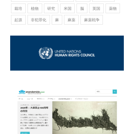
栽培
植物
研究
米国
脳
英国
薬物
起源
非犯罪化
麻
麻薬
麻薬戦争