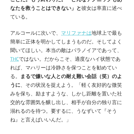
なたを救うことはできない」と
彼女は率直に述べ
ている。
アルコールに次いで、
マリファナは
地球上で最も
簡単に正体を明かしてしまうものだ。そしてよく
聞いてほしい。本当の敵はパラノイアであって、
THC
ではない。だからこそ、適度なハイ状態であ
れば、マハリーは冷静さを保つことを勧めてい
る。
まるで嫌いな人との耐え難い会話（笑）のよ
うに
、その状況を捉えよう。「軽く友好的な微笑
みを保ち、励ますような、しかし距離を置いた社
交的な雰囲気を醸し出し、相手が自分の独り言に
溺れるのを待つ。要するに、うなずいて『そう
ね』と言えばいいんだ。」