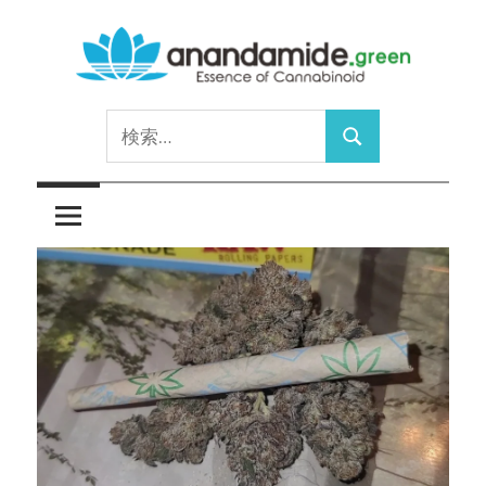
コ
ン
テ
Essence
ン
anandamide.green
検
of
ツ
検
索:
Cannabinoid
へ
索
ス
キ
ッ
プ