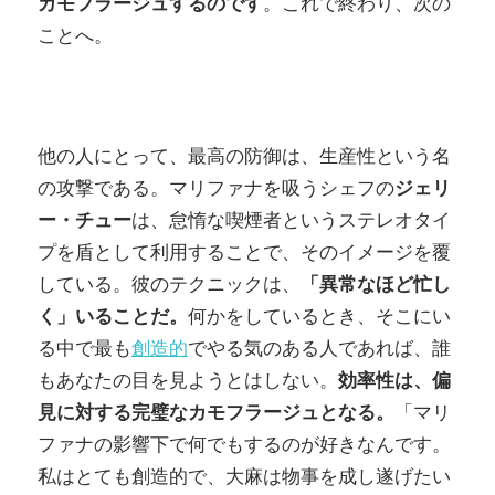
カモフラージュするのです
。これで終わり、次の
ことへ。
他の人にとって、最高の防御は、生産性という名
の攻撃である。マリファナを吸うシェフの
ジェリ
ー・チュー
は、怠惰な喫煙者というステレオタイ
プを盾として利用することで、そのイメージを覆
している。彼のテクニックは、
「異常なほど忙し
く」いることだ。
何かをしているとき、そこにい
る中で最も
創造的
でやる気のある人であれば、誰
もあなたの目を見ようとはしない。
効率性は、偏
見に対する完璧なカモフラージュとなる。
「マリ
ファナの影響下で何でもするのが好きなんです。
私はとても創造的で、大麻は物事を成し遂げたい